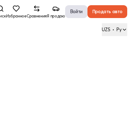
Войти
Продать авто
иск
Избранное
Сравнения
Я продаю
UZS
•
Ру