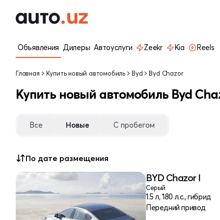
Объявления
Дилеры
Автоуслуги
Zeekr
Kia
Reels
Главная
Купить новый автомобиль
Byd
Byd Chazor
Купить новый автомобиль Byd Cha
Все
Новые
С пробегом
По дате размещения
BYD Chazor I
Серый
1.5 л, 180 л.с., гибрид
Передний привод