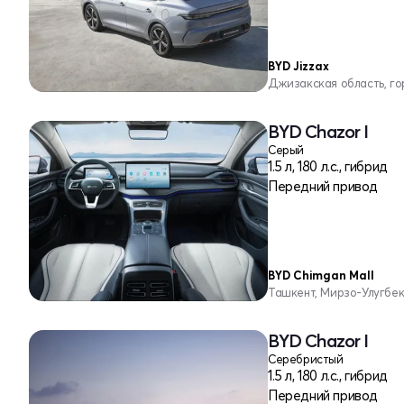
BYD Jizzax
Джизакская область, г
BYD Chazor I
Серый
1.5 л, 180 л.с., гибрид
Передний привод
BYD Chimgan Mall
Ташкент, Мирзо-Улугбе
BYD Chazor I
Серебристый
1.5 л, 180 л.с., гибрид
Передний привод