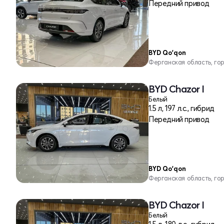
Передний привод
BYD Qo'qon
Ферганская область, го
BYD Chazor I
Белый
1.5 л, 197 л.с., гибрид
Передний привод
BYD Qo'qon
Ферганская область, го
BYD Chazor I
Белый