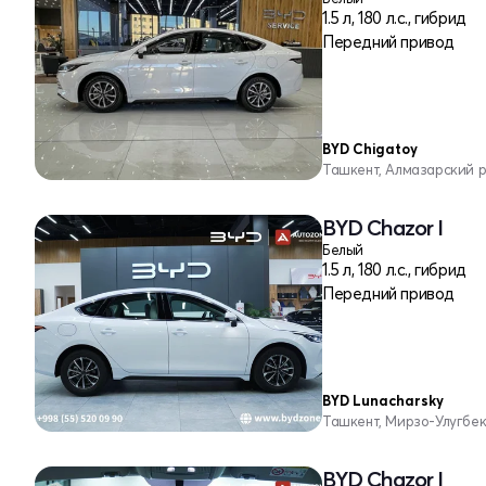
1.5 л, 180 л.с., гибрид
Передний привод
BYD Chigatoy
Ташкент, Алмазарский 
BYD Chazor I
Белый
1.5 л, 180 л.с., гибрид
Передний привод
BYD Lunacharsky
Ташкент, Мирзо-Улугбе
BYD Chazor I