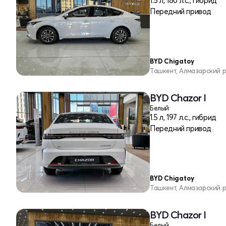
1.5 л, 180 л.с., гибрид
Передний привод
BYD Chigatoy
Ташкент, Алмазарский 
BYD Chazor I
Белый
1.5 л, 197 л.с., гибрид
Передний привод
BYD Chigatoy
Ташкент, Алмазарский 
BYD Chazor I
Белый