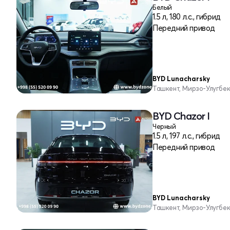
Белый
1.5 л, 180 л.с., гибрид
Передний привод
BYD Lunacharsky
Ташкент, Мирзо-Улугбе
BYD Chazor I
Черный
1.5 л, 197 л.с., гибрид
Передний привод
BYD Lunacharsky
Ташкент, Мирзо-Улугбе