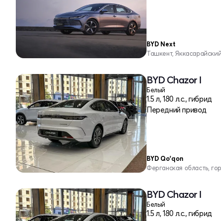
BYD Next
Ташкент, Яккасарайски
BYD Chazor I
Белый
1.5 л, 180 л.с., гибрид
Передний привод
BYD Qo'qon
Ферганская область, го
BYD Chazor I
Белый
1.5 л, 180 л.с., гибрид