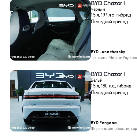
BYD Chazor I
Черный
1.5 л, 197 л.с., гибрид
Передний привод
BYD Lunacharsky
Ташкент, Мирзо-Улугбе
BYD Chazor I
Белый
1.5 л, 180 л.с., гибрид
Передний привод
BYD Fergana
Ферганская область, го