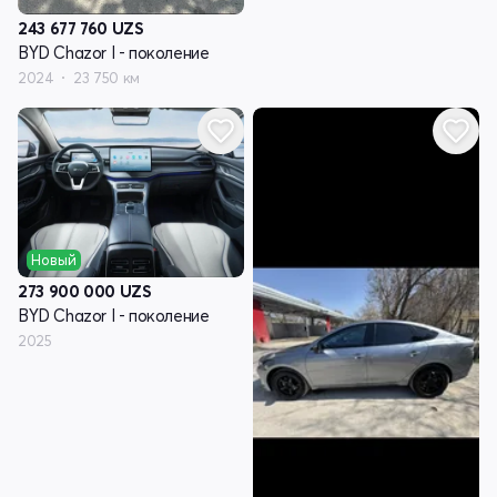
243 677 760
UZS
BYD Chazor I - поколение
2024
23 750 км
Новый
273 900 000
UZS
BYD Chazor I - поколение
2025