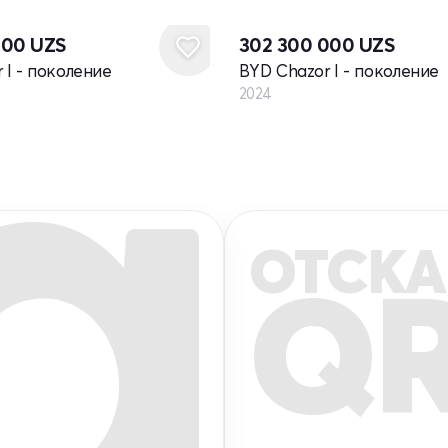
Новый
000
UZS
302 300 000
UZS
 I - поколение
BYD Chazor I - поколение
2024
ОТСКА
Q