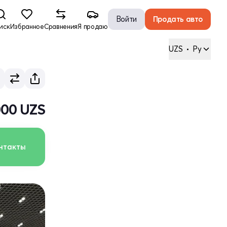
Войти
Продать авто
иск
Избранное
Сравнения
Я продаю
UZS
•
Ру
000 UZS
нтакты