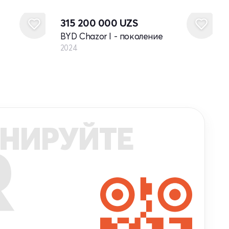
Новый
315 200 000
UZS
BYD Chazor I - поколение
2024
НИРУЙТЕ
R