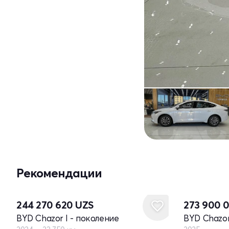
Рекомендации
Новый
244 270 620
UZS
273 900 
BYD Chazor I - поколение
BYD Chazor