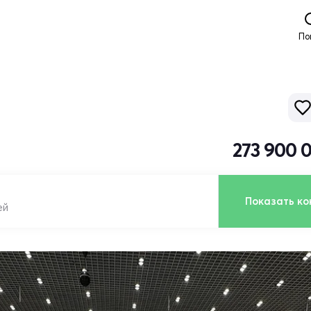
По
273 900 
Показать ко
ей