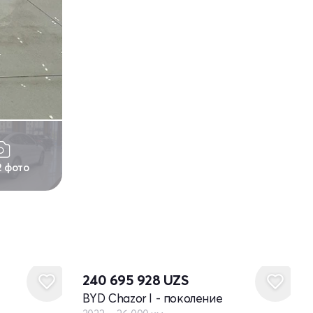
2 фото
240 695 928
UZS
BYD Chazor I - поколение