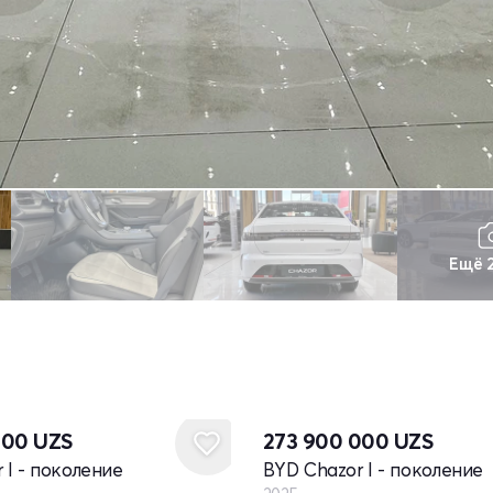
Ещё 
Новый
000
UZS
273 900 000
UZS
 I - поколение
BYD Chazor I - поколение