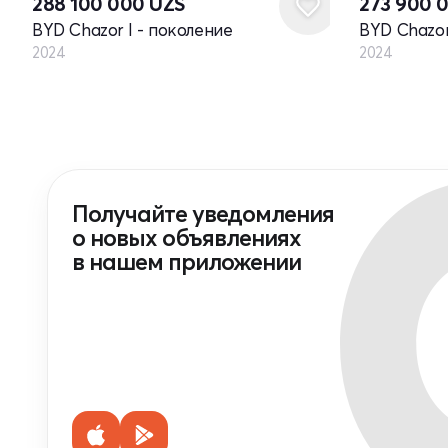
288 100 000
UZS
273 900 
BYD Chazor I - поколение
BYD Chazor
2024
2024
Получайте уведомления
о новых объявлениях
в нашем приложении