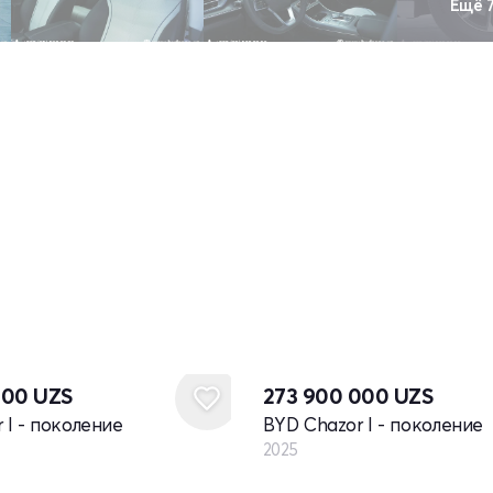
Ещё 
Новый
000
UZS
273 900 000
UZS
 I - поколение
BYD Chazor I - поколение
2025