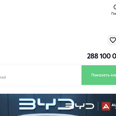
По
288 100 
Показать ко
лей