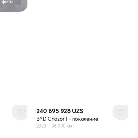
7 фото
240 695 928
UZS
BYD Chazor I - поколение
2023
36 000 км
Новый