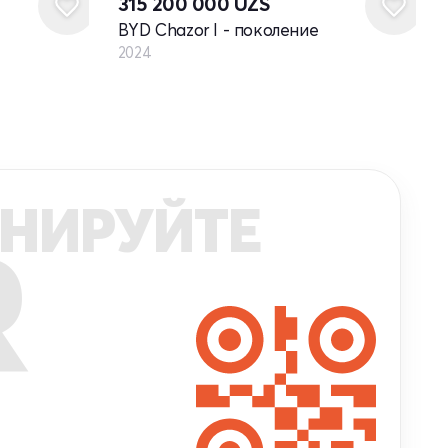
315 200 000
UZS
BYD Chazor I - поколение
2024
НИРУЙТЕ
R