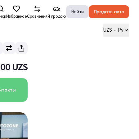
Войти
Продать авто
иск
Избранное
Сравнения
Я продаю
UZS
•
Ру
000 UZS
нтакты