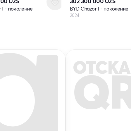
000
UZS
302 300 000
UZS
 I - поколение
BYD Chazor I - поколение
2024
ОТСКА
Q