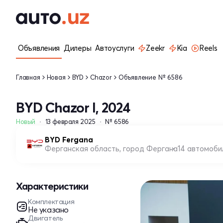
Объявления
Дилеры
Автоуслуги
Zeekr
Kia
Reels
Главная
Новая
BYD
Chazor
Объявление № 6586
BYD Chazor I, 2024
Новый
13 февраля 2025
№ 6586
BYD Fergana
Ферганская область, город Фергана
14 автомоби
Характеристики
Комплектация
Не указано
Двигатель