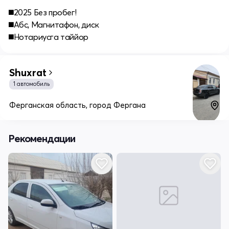
◼️2025 Без пробег!
◼️Абс, Магнитафон, диск
◼️Нотариусга таййор
Shuxrat
1 автомобиль
Ферганская область, город Фергана
Рекомендации