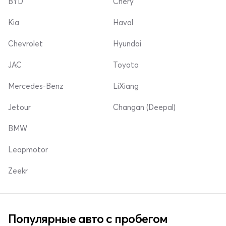
BYD
Chery
Kia
Haval
Chevrolet
Hyundai
JAC
Toyota
Mercedes-Benz
LiXiang
Jetour
Changan (Deepal)
BMW
Leapmotor
Zeekr
Популярные авто с пробегом