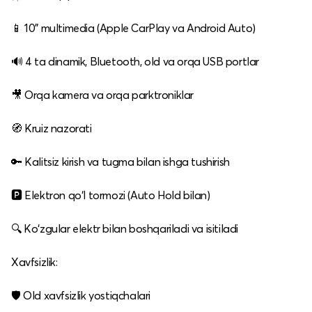
📱 10" multimedia (Apple CarPlay va Android Auto)
🔊 4 ta dinamik, Bluetooth, old va orqa USB portlar
🎥 Orqa kamera va orqa parktroniklar
🧭 Kruiz nazorati
🔑 Kalitsiz kirish va tugma bilan ishga tushirish
🅿️ Elektron qo‘l tormozi (Auto Hold bilan)
🔍 Ko‘zgular elektr bilan boshqariladi va isitiladi
Xavfsizlik:
🛡 Old xavfsizlik yostiqchalari