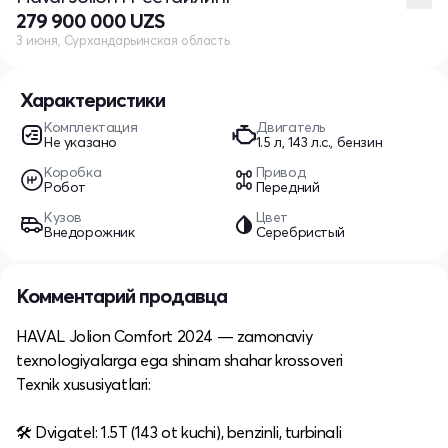
279 900 000 UZS
3 июня, Сурхандарьинская область
Характеристики
Комплектация
Двигатель
Не указано
1.5 л, 143 л.с., бензин
Коробка
Привод
Робот
Передний
Кузов
Цвет
Внедорожник
Серебристый
Комментарий продавца
HAVAL Jolion Comfort 2024 — zamonaviy
texnologiyalarga ega shinam shahar krossoveri
Texnik xususiyatlari:
🛠 Dvigatel: 1.5T (143 ot kuchi), benzinli, turbinali