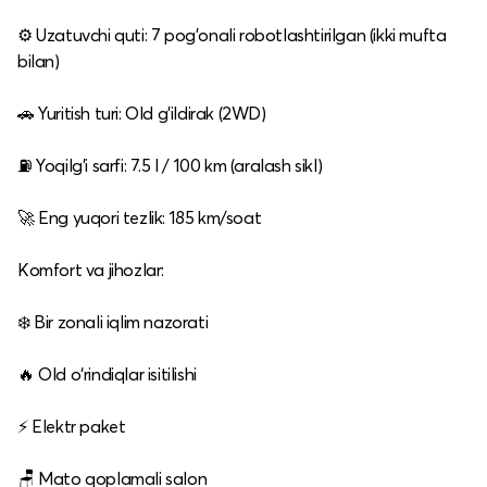
⚙️ Uzatuvchi quti: 7 pog'onali robotlashtirilgan (ikki mufta
bilan)
🚗 Yuritish turi: Old g'ildirak (2WD)
⛽ Yoqilg'i sarfi: 7.5 l / 100 km (aralash sikl)
🚀 Eng yuqori tezlik: 185 km/soat
Komfort va jihozlar:
❄️ Bir zonali iqlim nazorati
🔥 Old o‘rindiqlar isitilishi
⚡ Elektr paket
🪑 Mato qoplamali salon