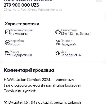
279 900 000 UZS
26 августа, Республика Каракалпакстан
Характеристики
Комплектация
Двигатель
Не указано
1.5 л, 143 л.с., бензин
Коробка
Привод
Робот
Передний
Кузов
Цвет
Внедорожник
Серебристый
Комментарий продавца
HAVAL Jolion Comfort 2024 — zamonaviy
texnologiyalarga ega shinam shahar krossoveri
Texnik xususiyatlari:
🛠 Dvigatel: 1.5T (143 ot kuchi), benzinli, turbinali