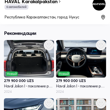
HAVAL Karakalpakstan
6 автомобилей
Республика Каракалпакстан, город Нукус
Рекомендации
Новый
Новый
279 900 000
UZS
279 900 000
UZS
Haval Jolion I - поколение рестайлинг
Haval Jolion I - поколение рестайлинг
2024
2024