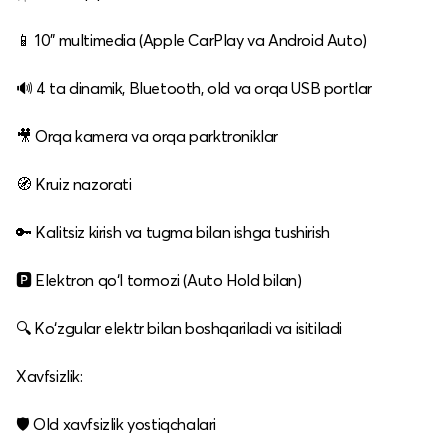
📱 10" multimedia (Apple CarPlay va Android Auto)
🔊 4 ta dinamik, Bluetooth, old va orqa USB portlar
🎥 Orqa kamera va orqa parktroniklar
🧭 Kruiz nazorati
🔑 Kalitsiz kirish va tugma bilan ishga tushirish
🅿️ Elektron qo‘l tormozi (Auto Hold bilan)
🔍 Ko‘zgular elektr bilan boshqariladi va isitiladi
Xavfsizlik:
🛡 Old xavfsizlik yostiqchalari