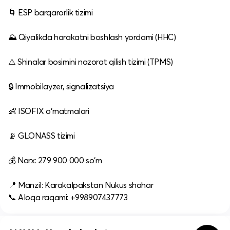
🌀 ESP barqarorlik tizimi
⛰ Qiyalikda harakatni boshlash yordami (HHC)
⚠️ Shinalar bosimini nazorat qilish tizimi (TPMS)
🔒 Immobilayzer, signalizatsiya
👶 ISOFIX o‘rnatmalari
📡 GLONASS tizimi
💰 Narx: 279 900 000 so‘m
📍 Manzil: Karakalpakstan Nukus shahar
📞 Aloqa raqami: +998907437773