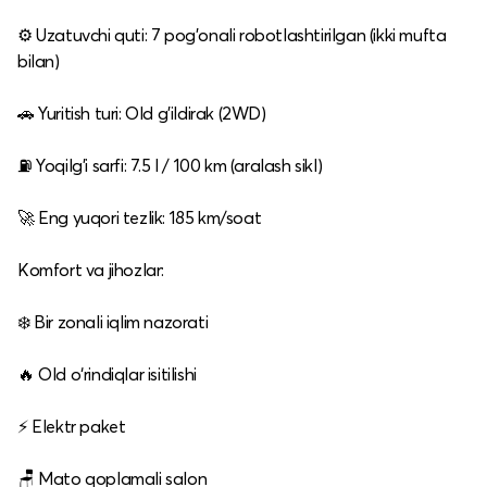
⚙️ Uzatuvchi quti: 7 pog'onali robotlashtirilgan (ikki mufta
bilan)
🚗 Yuritish turi: Old g'ildirak (2WD)
⛽ Yoqilg'i sarfi: 7.5 l / 100 km (aralash sikl)
🚀 Eng yuqori tezlik: 185 km/soat
Komfort va jihozlar:
❄️ Bir zonali iqlim nazorati
🔥 Old o‘rindiqlar isitilishi
⚡ Elektr paket
🪑 Mato qoplamali salon