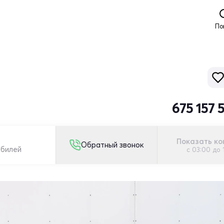
По
675 157 
Показать ко
Обратный звонок
обилей
с 03:00 до 