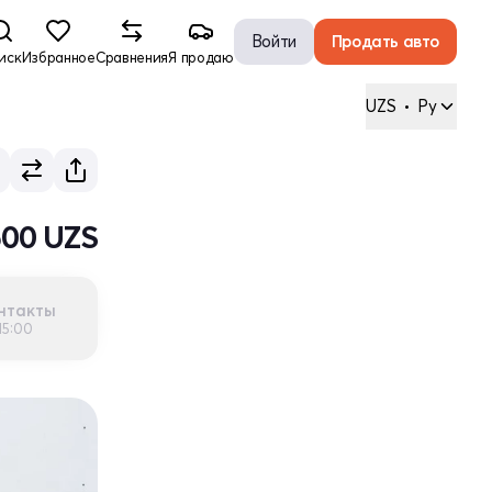
Войти
Продать авто
иск
Избранное
Сравнения
Я продаю
UZS
•
Ру
500 UZS
нтакты
15:00