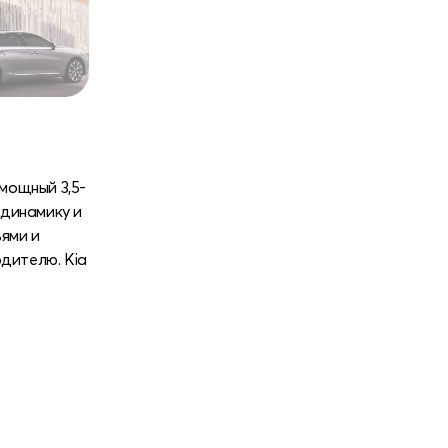
мощный 3,5-
 динамику и
ями и
дителю. Kia