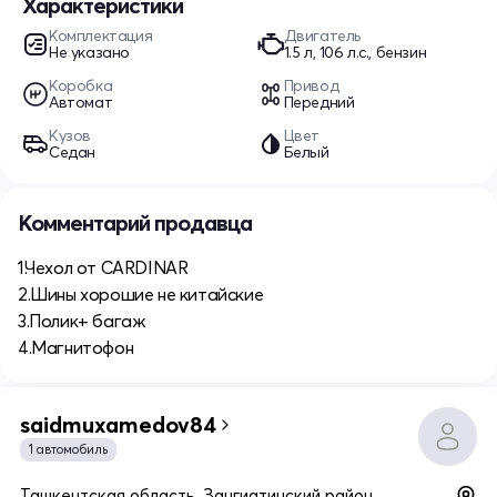
Характеристики
Комплектация
Двигатель
Не указано
1.5 л, 106 л.с., бензин
Коробка
Привод
Автомат
Передний
Кузов
Цвет
Седан
Белый
Комментарий продавца
1.Чехол от CARDINAR
2.Шины хорошие не китайские
3.Полик+ багаж
4.Магнитофон
saidmuxamedov84
1 автомобиль
Ташкентская область, Зангиатинский район