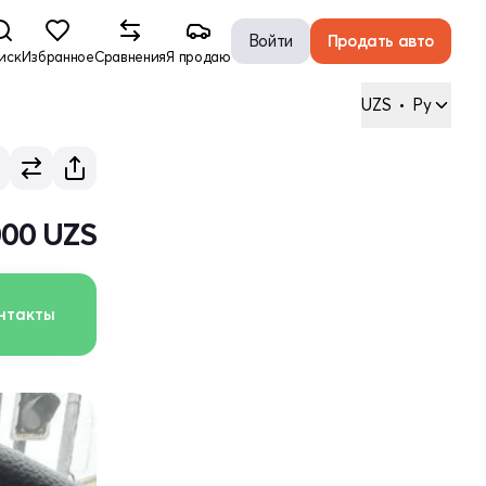
Войти
Продать авто
иск
Избранное
Сравнения
Я продаю
UZS
•
Ру
000 UZS
нтакты