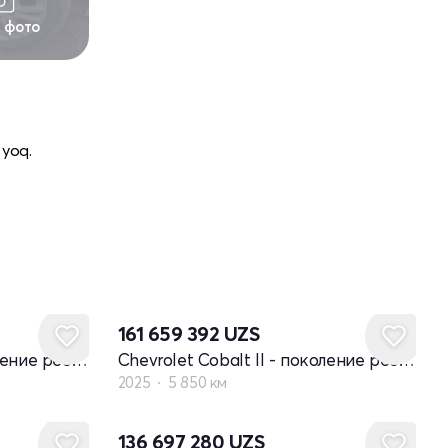
1 фото
 yoq.
161 659 392
UZS
Chevrolet Cobalt II - поколение рестайлинг
Chevrolet Cobalt II - поколение рестайлинг
2025
5 850 км
136 697 280
UZS