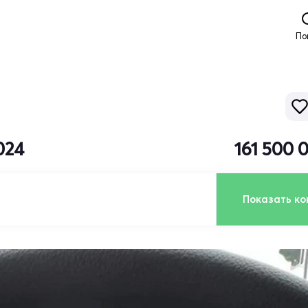
По
024
161 500 
Показать ко