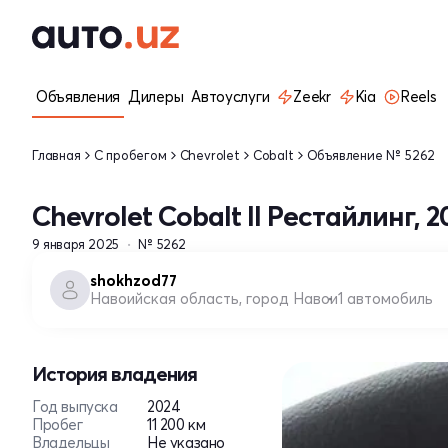
Объявления
Дилеры
Автоуслуги
Zeekr
Kia
Reels
Главная
С пробегом
Chevrolet
Cobalt
Объявление № 5262
Chevrolet Cobalt II Рестайлинг, 2
9 января 2025
№ 5262
shokhzod77
Навоийская область, город Навои
1 автомобиль
История владения
Год выпуска
2024
Пробег
11 200 км
Владельцы
Не указано