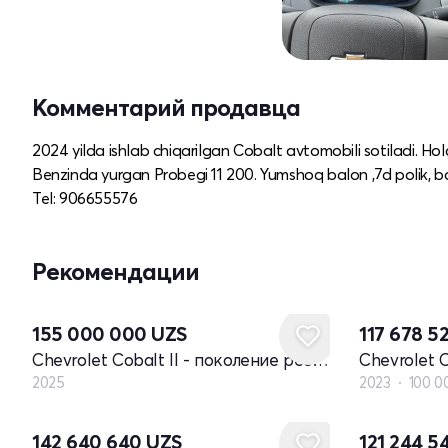
Комментарий продавца
2024 yilda ishlab chiqarilgan Cobalt avtomobili sotiladi. Ho
Benzinda yurgan Probegi 11 200. Yumshoq balon ,7d polik, bar 
Tel: 906655576
Рекомендации
Новый
155 000 000
UZS
117 678 5
Chevrolet Cobalt II - поколение рестайлинг
2025
2023
100 0
142 640 640
UZS
121 244 5