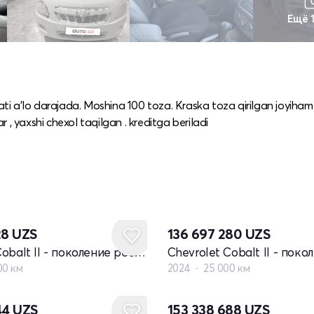
Ещё 
lati a’lo darajada. Moshina 100 toza. Kraska toza qirilgan joyiham
, yaxshi chexol taqilgan . kreditga beriladi
28
UZS
136 697 280
UZS
Chevrolet Cobalt II - поколение рестайлинг
00 км
2024
25 000 км
44
UZS
153 338 688
UZS