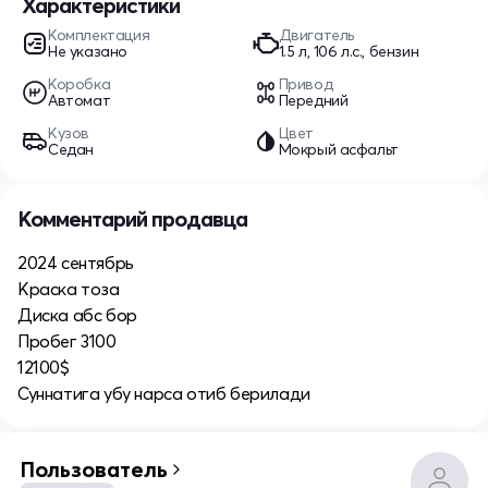
Характеристики
Комплектация
Двигатель
Не указано
1.5 л, 106 л.с., бензин
Коробка
Привод
Автомат
Передний
Кузов
Цвет
Седан
Мокрый асфальт
Комментарий продавца
2024 сентябрь
Краска тоза
Диска абс бор
Пробег 3100
12100$
Суннатига убу нарса отиб берилади
Пользователь