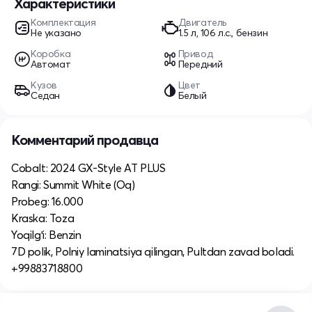
Характеристики
Комплектация
Двигатель
Не указано
1.5 л, 106 л.с., бензин
Коробка
Привод
Автомат
Передний
Кузов
Цвет
Седан
Белый
Комментарий продавца
Cobalt: 2024 GX-Style AT PLUS
Rangi: Summit White (Oq)
Probeg: 16.000
Kraska: Toza
Yoqilgʻi: Benzin
7D polik, Polniy laminatsiya qilingan, Pultdan zavad boladi.
+99883718800