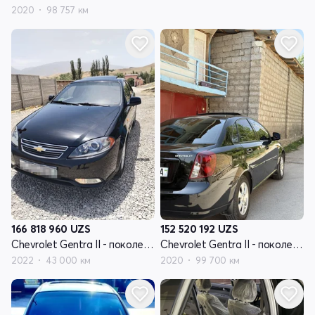
2020
98 757 км
166 818 960
UZS
152 520 192
UZS
Chevrolet Gentra II - поколение
Chevrolet Gentra II - поколение
2022
43 000 км
2020
99 700 км