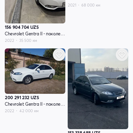
2021
68 000 км
156 904 704
UZS
Chevrolet Gentra II - поколение
2022
35 500 км
200 291 232
UZS
Chevrolet Gentra II - поколение
2022
42 000 км
153 338 688
UZS