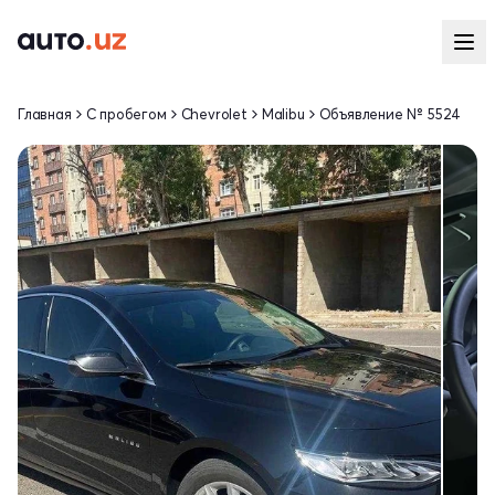
Главная
С пробегом
Chevrolet
Malibu
Объявление № 5524