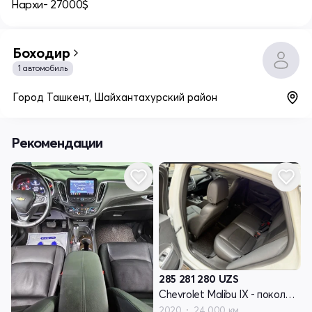
Нархи- 27000$
Боходир
1 автомобиль
Город Ташкент, Шайхантахурский район
Рекомендации
285 281 280
UZS
Chevrolet Malibu IX - поколение рестайлинг
2020
24 000 км