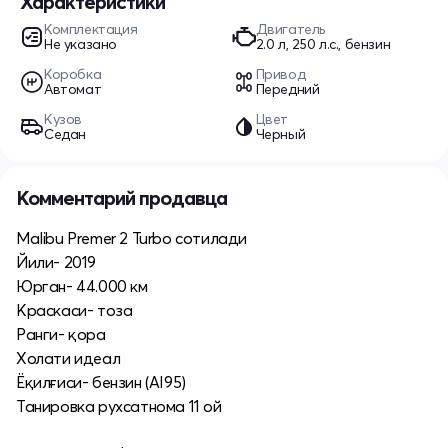
Характеристики
Комплектация
Двигатель
Не указано
2.0 л, 250 л.с., бензин
Коробка
Привод
Автомат
Передний
Кузов
Цвет
Седан
Черный
Комментарий продавца
Malibu Premer 2 Turbo сотилади
Йили- 2019
Юрган- 44.000 км
Краскаси- тоза
Ранги- қора
Холати идеал
Ёқилғиси- бензин (AI95)
Танировка рухсатнома 11 ой