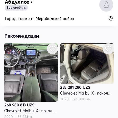
Абдуллох
1 автомобиль
Город Ташкент, Мирабадский район
Рекомендации
285 281 280
UZS
Chevrolet Malibu IX - поколение рестайлинг
2020
24 000 км
268 960 813
UZS
Chevrolet Malibu IX - поколение рестайлинг
2020
88 254 км