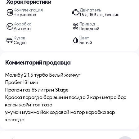
Характеристики
Комплектация
Двигатель
Не указано
1.5 л, 169 л.с., бензин
Коробка
Привод
Автомат
Передний
Кузов
Цвет
Седан
Белый
Комментарий продавца
Малибу 2 1,5 турбо Белый жемчуг
Пробег 131 мин
Пропан газ 65 литрли Stage
Краска парогда бор эшини пасида 2 карч метро бор
коган жойи топ тоза
умуман муоммо йок ходовой матор коробка зор
холатда