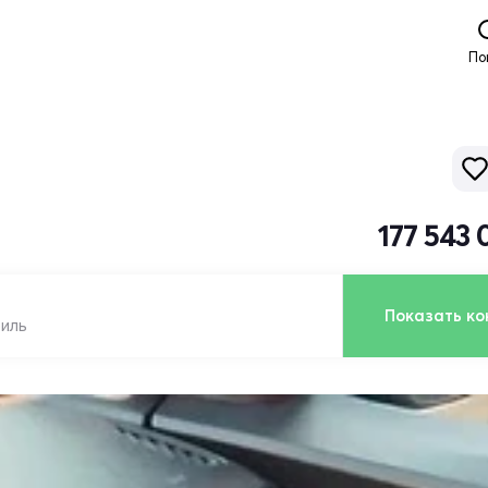
По
177 543
Показать ко
биль