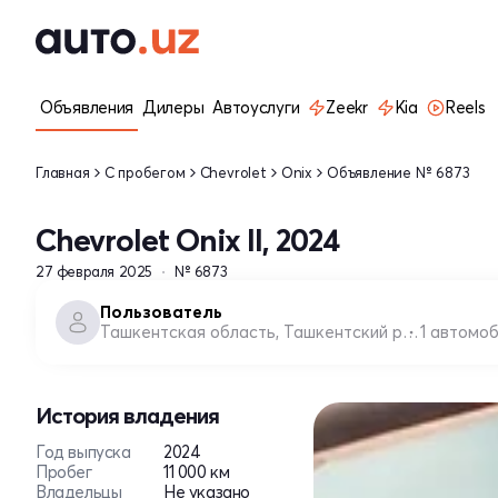
Объявления
Дилеры
Автоуслуги
Zeekr
Kia
Reels
Главная
С пробегом
Chevrolet
Onix
Объявление № 6873
Chevrolet Onix II, 2024
27 февраля 2025
№ 6873
Пользователь
Ташкентская область, Ташкентский район
1 автомо
История владения
Год выпуска
2024
Пробег
11 000 км
Владельцы
Не указано