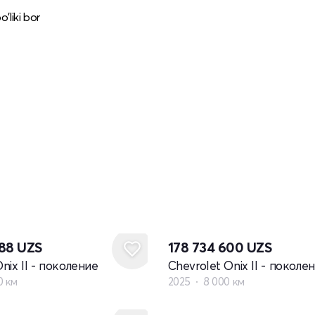
’liki bor
088
UZS
178 734 600
UZS
nix II - поколение
Chevrolet Onix II - поколе
0 км
2025
8 000 км
Новый