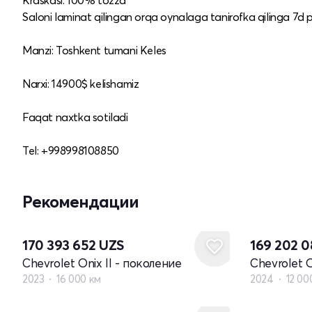
Kraskasi: 100% tozza
Saloni laminat qilingan orqa oynalaga tanirofka qilinga 7d po
Manzi: Toshkent tumani Keles
Narxi: 14900$ kelishamiz
Faqat naxtka sotiladi
Tel: +998998108850
Рекомендации
170 393 652
UZS
169 202 
Chevrolet Onix II - поколение
Chevrolet O
2023
16 000 км
2024
12 00
Новый