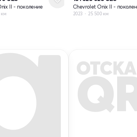
nix II - поколение
Chevrolet Onix II - поколе
 км
2023
25 500 км
ОТСКА
Q