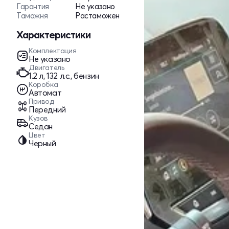
Гарантия
Не указано
Таможня
Растаможен
Характеристики
Комплектация
Не указано
Двигатель
1.2 л, 132 л.с., бензин
Коробка
Автомат
Привод
Передний
Кузов
Седан
Цвет
Черный