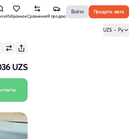
Войти
Продать авто
иск
Избранное
Сравнения
Я продаю
UZS
•
Ру
 036 UZS
нтакты