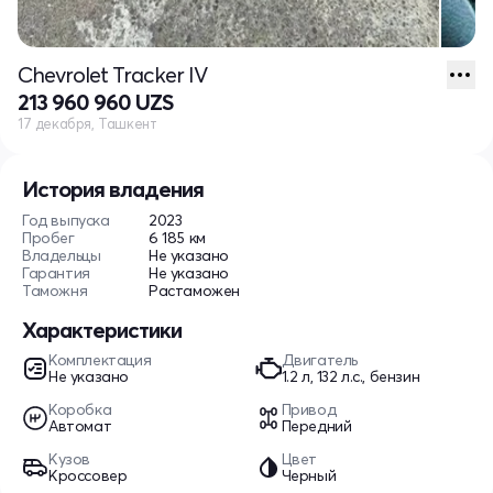
Chevrolet Tracker IV
213 960 960 UZS
17 декабря, Ташкент
История владения
Год выпуска
2023
Пробег
6 185 км
Владельцы
Не указано
Гарантия
Не указано
Таможня
Растаможен
Характеристики
Комплектация
Двигатель
Не указано
1.2 л, 132 л.с., бензин
Коробка
Привод
Автомат
Передний
Кузов
Цвет
Кроссовер
Черный