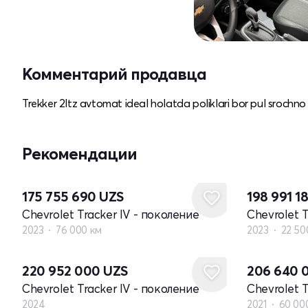
Комментарий продавца
Trekker 2ltz avtomat ideal holatda poliklari bor pul srochno 
Рекомендации
175 755 690
UZS
198 991 1
Chevrolet Tracker IV - поколение
Chevrolet T
2023
76 000 км
2023
22 50
Новый
220 952 000
UZS
206 640 
Chevrolet Tracker IV - поколение
Chevrolet T
2024
2021
60 00