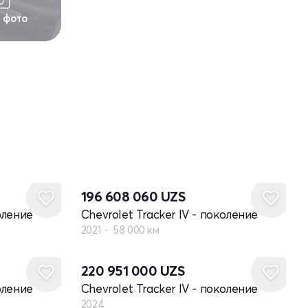
1 фото
196 608 060
UZS
оление
Chevrolet Tracker IV - поколение
2021
58 000 км
Новый
220 951 000
UZS
оление
Chevrolet Tracker IV - поколение
2024