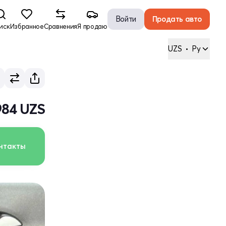
Войти
Продать авто
иск
Избранное
Сравнения
Я продаю
UZS
•
Ру
984 UZS
нтакты