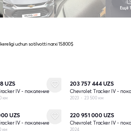
Ещё 
kereligi uchun sotilvotti narxi 15800$
88
UZS
203 757 444
UZS
racker IV - поколение
Chevrolet Tracker IV - пок
0 км
2023
23 500 км
Новый
000
UZS
220 951 000
UZS
racker IV - поколение
Chevrolet Tracker IV - пок
0 км
2024