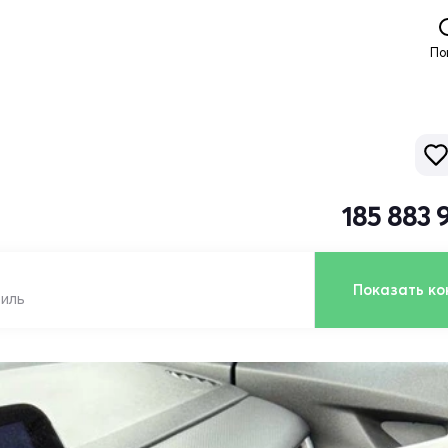
По
185 883 
Показать ко
биль