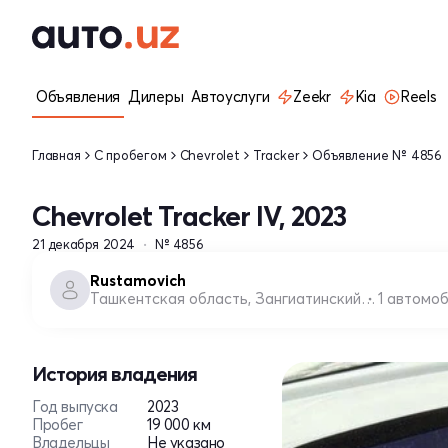
Объявления
Дилеры
Автоуслуги
Zeekr
Kia
Reels
Главная
С пробегом
Chevrolet
Tracker
Объявление № 4856
Chevrolet Tracker IV, 2023
21 декабря 2024
№ 4856
Rustamovich
Ташкентская область, Зангиатинский район
1 автомо
История владения
Год выпуска
2023
Пробег
19 000 км
Владельцы
Не указано