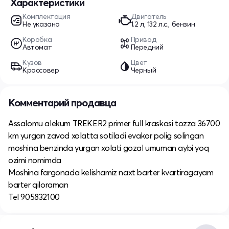
Характеристики
Комплектация
Двигатель
Не указано
1.2 л, 132 л.с., бензин
Коробка
Привод
Автомат
Передний
Кузов
Цвет
Кроссовер
Черный
Комментарий продавца
Assalomu alekum TREKER2 primer full kraskasi tozza 36700
km yurgan zavod xolatta sotiladi evakor polig solingan
moshina benzinda yurgan xolati gozal umuman aybi yoq
ozimi nomimda
Moshina fargonada kelishamiz naxt barter kvartiragayam
barter qiloraman
Tel 905832100