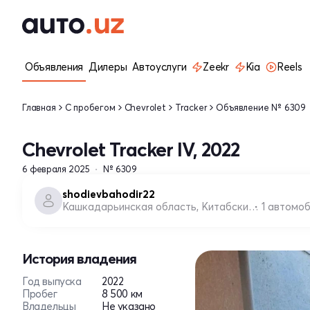
Объявления
Дилеры
Автоуслуги
Zeekr
Kia
Reels
Главная
С пробегом
Chevrolet
Tracker
Объявление № 6309
Chevrolet Tracker IV, 2022
6 февраля 2025
№ 6309
shodievbahodir22
Кашкадарьинская область, Китабский район
1 автомо
История владения
Год выпуска
2022
Пробег
8 500 км
Владельцы
Не указано