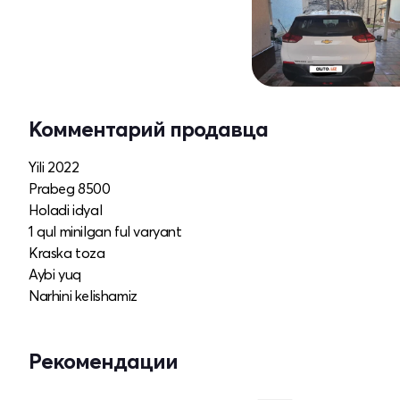
Комментарий продавца
Yili 2022
Prabeg 8500
Holadi idyal
1 qul minilgan ful varyant
Kraska toza
Aybi yuq
Narhini kelishamiz
Рекомендации