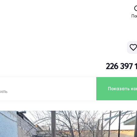
По
226 397 
Показать ко
биль