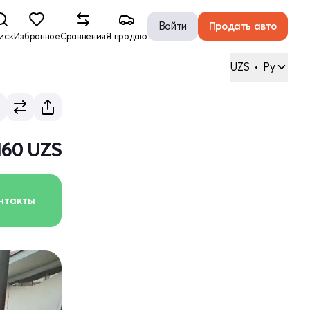
Войти
Продать авто
иск
Избранное
Сравнения
Я продаю
UZS
•
Ру
160 UZS
нтакты