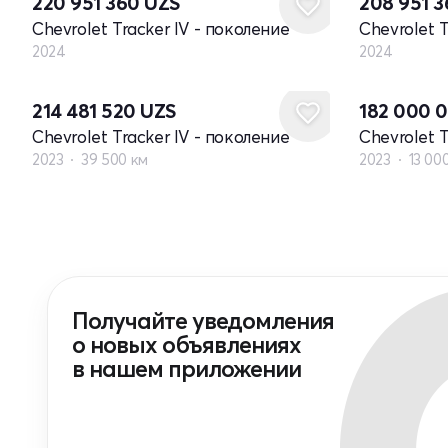
220 951 360
UZS
208 951 
Chevrolet Tracker IV - поколение
Chevrolet T
2024
2024
214 481 520
UZS
182 000 
Chevrolet Tracker IV - поколение
Chevrolet T
2023
39 500 км
2023
13 00
Получайте уведомления
о новых объявлениях
в нашем приложении