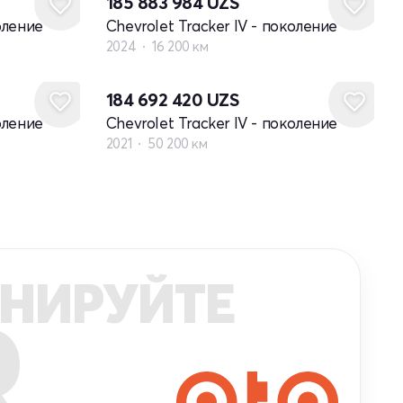
185 883 984
UZS
оление
Chevrolet Tracker IV - поколение
2024
16 200 км
184 692 420
UZS
оление
Chevrolet Tracker IV - поколение
2021
50 200 км
НИРУЙТЕ
R