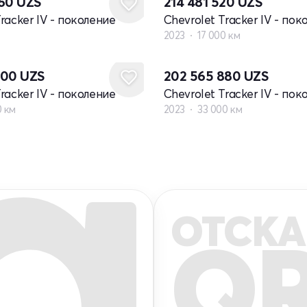
360
UZS
214 481 520
UZS
racker IV - поколение
Chevrolet Tracker IV - пок
2023
17 000 км
000
UZS
202 565 880
UZS
racker IV - поколение
Chevrolet Tracker IV - пок
0 км
2023
33 000 км
ОТСКА
Q