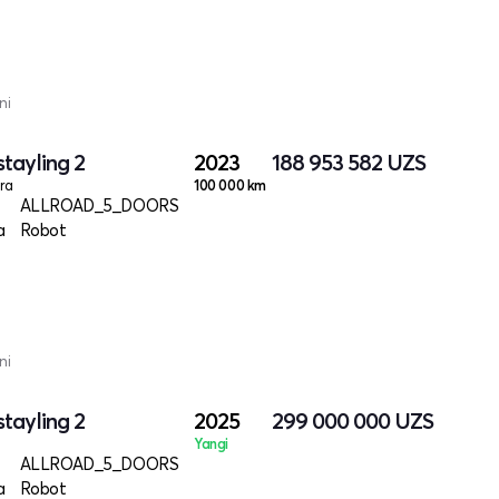
ni
tayling 2
2023
188 953 582
UZS
ra
100 000 km
ALLROAD_5_DOORS
a
Robot
ni
tayling 2
2025
299 000 000
UZS
Yangi
ALLROAD_5_DOORS
a
Robot