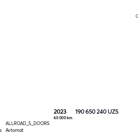
Q
2023
190 650 240
UZS
60 000 km
ALLROAD_5_DOORS
a
Avtomat