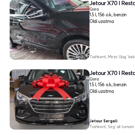
Jetour X70 I Rest
Qora
1.5 l, 156 o.k., benzin
Oldi uzatma
Toshkent, Mirzo Ulug`bek
Jetour X70 I Rest
Qora
1.5 l, 156 o.k., benzin
Oldi uzatma
Jetour Sergeli
Toshkent, Sirg`ali tumani