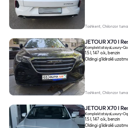
Toshkent, Chilonzor tuma
JETOUR X70 I Res
Komplektatsiya
Luxury
•
Qo
1.5 l, 147 o.k., benzin
Oldingi g'ildirakli uzatm
Toshkent, Chilonzor tuma
JETOUR X70 I Res
Komplektatsiya
Luxury
•
Oq
1.5 l, 147 o.k., benzin
Oldingi g'ildirakli uzatm