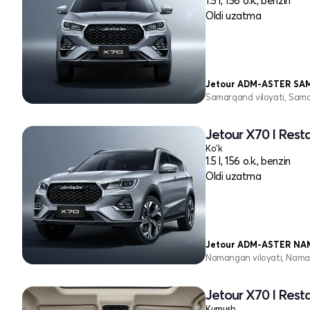
1.5 l, 156 o.k., benzin
Oldi uzatma
Jetour ADM-ASTER S
Samarqand viloyati, Sam
Jetour X70 I Rest
Ko'k
1.5 l, 156 o.k., benzin
Oldi uzatma
Jetour ADM-ASTER N
Namangan viloyati, Nama
Jetour X70 I Rest
Kumush