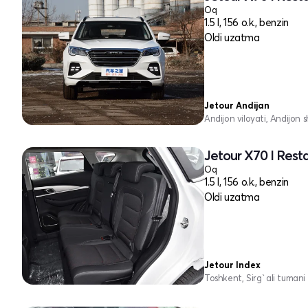
Oq
1.5 l, 156 o.k., benzin
Oldi uzatma
Jetour Andijan
Andijon viloyati, Andijon s
Jetour X70 I Rest
Oq
1.5 l, 156 o.k., benzin
Oldi uzatma
Jetour Index
Toshkent, Sirg`ali tumani