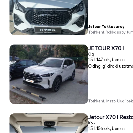
Jetour Yakkasaroy
Toshkent, Yakkasaroy tu
JETOUR X70 I
Oq
1.5 l, 147 o.k., benzin
Oldingi g'ildirakli uzatm
Toshkent, Mirzo Ulug`bek
Jetour X70 I Rest
Ko'k
1.5 l, 156 o.k., benzin