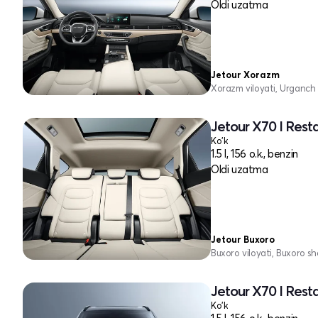
Oldi uzatma
Jetour Xorazm
Xorazm viloyati, Urganch 
Jetour X70 I Rest
Ko'k
1.5 l, 156 o.k., benzin
Oldi uzatma
Jetour Buxoro
Buxoro viloyati, Buxoro sh
Jetour X70 I Rest
Ko'k