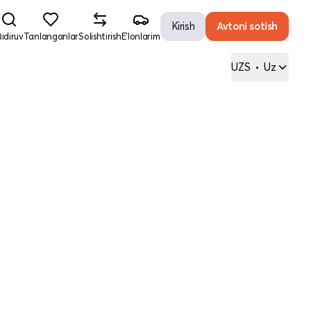
Kirish
Avtoni sotish
idiruv
Tanlanganlar
Solishtirish
E'lonlarim
UZS
•
Uz