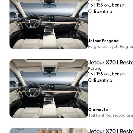
1.5 l, 156 o.k., benzin
Oldi uzatma
Jetour Fergana
Farg`ona viloyati, Farg`o
Jetour X70 I Rest
Kulrang
1.5 l, 156 o.k., benzin
Oldi uzatma
Olamavto
Toshkent, Yashnobod tum
Jetour X70 I Rest