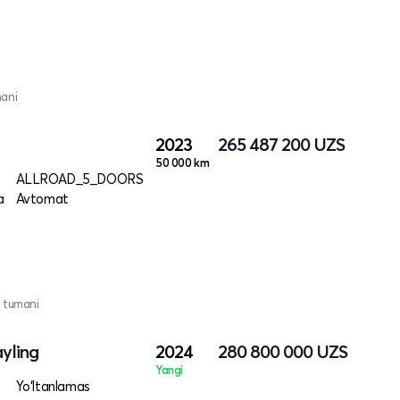
mani
2023
265 487 200
UZS
50 000 km
ALLROAD_5_DOORS
a
Avtomat
 tumani
ayling
2024
280 800 000
UZS
Yangi
Yo‘ltanlamas