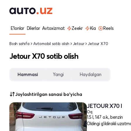
E'lonlar
Dilerlar
Avtoxizmat
Zeekr
Kia
Reels
Bosh sahifa
Avtomobil sotib olish
Jetour
Jetour X70
Jetour X70 sotib olish
Hammasi
Yangi
Haydalgan
Joylashtirilgan sanasi bo'yicha
JETOUR X70 I
Oq
1.5 l, 147 o.k., benzin
Oldingi g'ildirakli uzatm