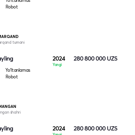
Yo‘ltanlamas
Robot
AMARQAND
arqand tumani
ayling
2024
280 800 000
UZS
Yangi
Yo‘ltanlamas
Robot
AMANGAN
ngan shahri
ayling
2024
280 800 000
UZS
Yangi