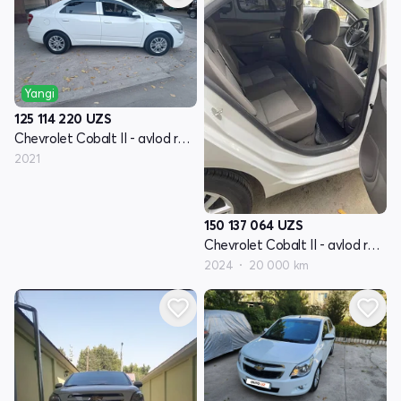
Yangi
125 114 220
UZS
Chevrolet Cobalt II - avlod restyling
2021
150 137 064
UZS
Chevrolet Cobalt II - avlod restyling
2024
20 000 km