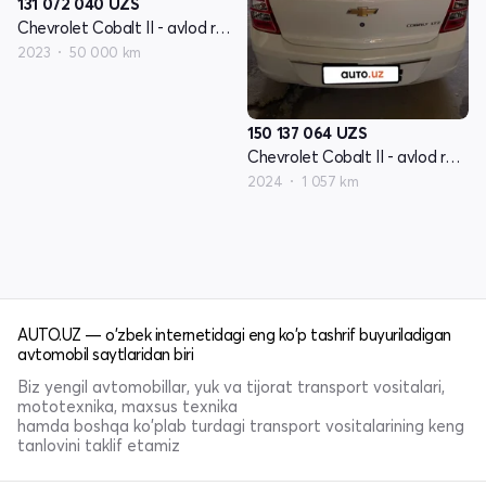
131 072 040
UZS
Chevrolet Cobalt II - avlod restyling
2023
50 000 km
150 137 064
UZS
Chevrolet Cobalt II - avlod restyling
2024
1 057 km
AUTO.UZ — o'zbek internetidagi eng ko'p tashrif buyuriladigan
avtomobil saytlaridan biri
Biz yengil avtomobillar, yuk va tijorat transport vositalari,
mototexnika, maxsus texnika
hamda boshqa ko'plab turdagi transport vositalarining keng
tanlovini taklif etamiz