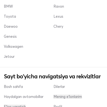
BMW
Ravon
Toyota
Lexus
Daewoo
Chery
Genesis
Volkswagen
Jetour
Sayt bo'yicha navigatsiya va rekvizitlar
Bosh sahifa
Dilerlar
Haydalgan avtomobillar
Mening e'lonlarim
E'lon yaratish
Profil