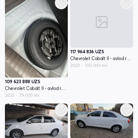
117 964 836
UZS
Chevrolet Cobalt II - avlod restyling
2023
100 000 km
109 623 888
UZS
Chevrolet Cobalt II - avlod restyling
2021
79 000 km