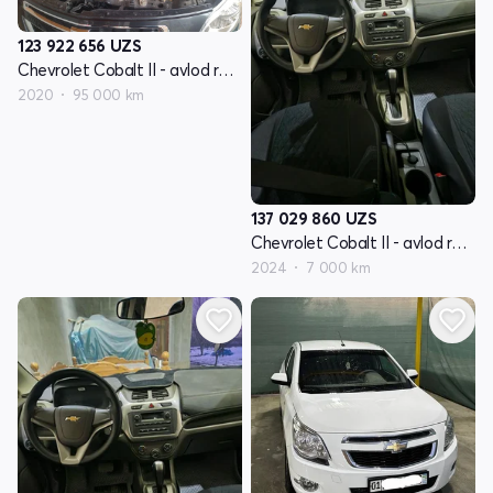
123 922 656
UZS
Chevrolet Cobalt II - avlod restyling
2020
95 000 km
137 029 860
UZS
Chevrolet Cobalt II - avlod restyling
2024
7 000 km