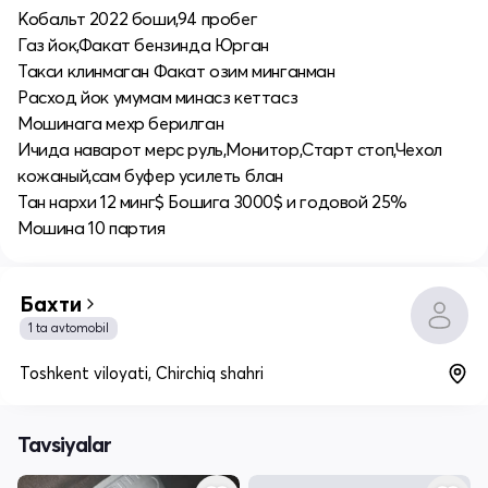
Кобальт 2022 боши,94 пробег
Газ йок,Факат бензинда Юрган
Такси клинмаган Факат озим минганман
Расход йок умумам минасз кеттасз
Мошинага мехр берилган
Ичида наварот мерс руль,Монитор,Старт стоп,Чехол
кожаный,сам буфер усилеть блан
Тан нархи 12 минг$ Бошига 3000$ и годовой 25%
Мошина 10 партия
Бахти
1 ta avtomobil
Toshkent viloyati, Chirchiq shahri
Tavsiyalar