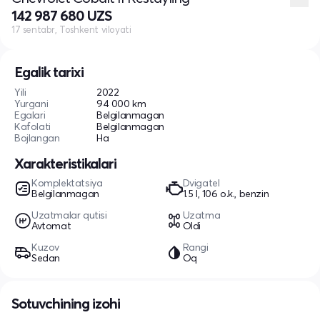
142 987 680 UZS
17 sentabr, Toshkent viloyati
Egalik tarixi
Yili
2022
Yurgani
94 000 km
Egalari
Belgilanmagan
Kafolati
Belgilanmagan
Bojlangan
Ha
Xarakteristikalari
Komplektatsiya
Dvigatel
Belgilanmagan
1.5 l, 106 o.k., benzin
Uzatmalar qutisi
Uzatma
Avtomat
Oldi
Kuzov
Rangi
Sedan
Oq
Sotuvchining izohi