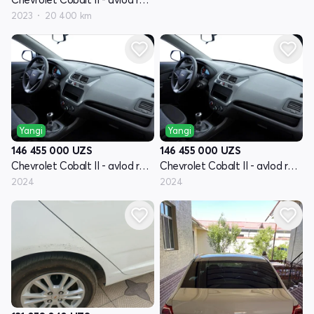
2023
20 400 km
Yangi
Yangi
146 455 000
UZS
146 455 000
UZS
Chevrolet Cobalt II - avlod restyling
Chevrolet Cobalt II - avlod restyling
2024
2024