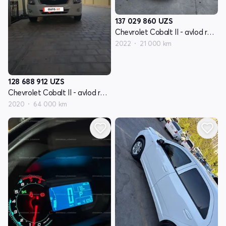
137 029 860
UZS
Chevrolet Cobalt II - avlod restyling
2022
21 000 km
128 688 912
UZS
Chevrolet Cobalt II - avlod restyling
2020
64 000 km