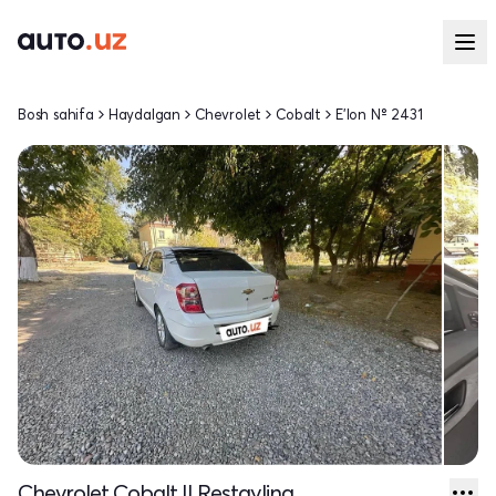
Bosh sahifa
Haydalgan
Chevrolet
Cobalt
E'lon № 2431
Chevrolet Cobalt II Restayling