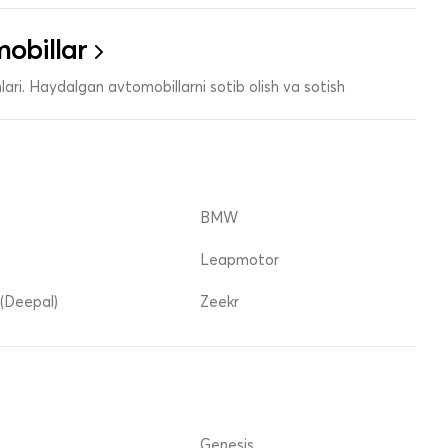
obillar
ari. Haydalgan avtomobillarni sotib olish va sotish
BMW
Leapmotor
(Deepal)
Zeekr
Genesis