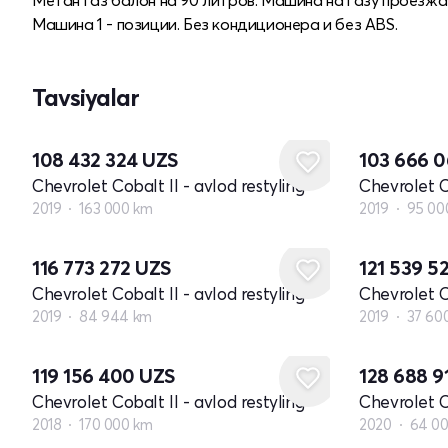
Машина 1 - позиции. Без кондиционера и без ABS.
Tavsiyalar
108 432 324
UZS
103 666 
Chevrolet Cobalt II - avlod restyling
Chevrolet Co
2019
163 000 km
2019
95 00
116 773 272
UZS
121 539 5
Chevrolet Cobalt II - avlod restyling
Chevrolet Co
2019
84 944 km
2019
37 60
119 156 400
UZS
128 688 9
Chevrolet Cobalt II - avlod restyling
Chevrolet Co
2018
170 000 km
2020
64 0