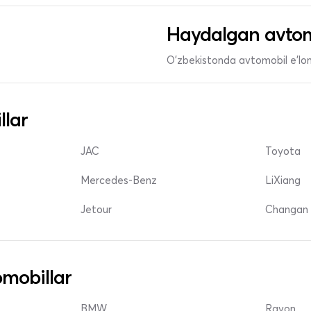
Haydalgan avtom
O'zbekistonda avtomobil e’lonl
llar
JAC
Toyota
Mercedes-Benz
LiXiang
Jetour
Changan 
mobillar
BMW
Ravon