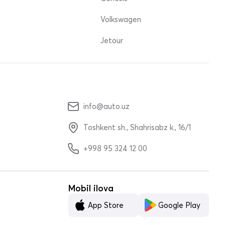
Volkswagen
Jetour
info@auto.uz
Toshkent sh., Shahrisabz k., 16/1
+998 95 324 12 00
Mobil ilova
App Store
Google Play