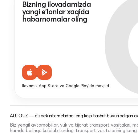
Bizning ilovadamizda
yangi e'lonlar xaqida
habarnomalar oling
Ilovamiz App Store va Google Play'da mavjud
AUTO.UZ — o'zbek internetidagi eng ko'p tashrif buyuriladigan av
Biz yengil avtomobillar, yuk va tijorat transport vositalari,
hamda boshqa ko'plab turdagi transport vositalarining keng t