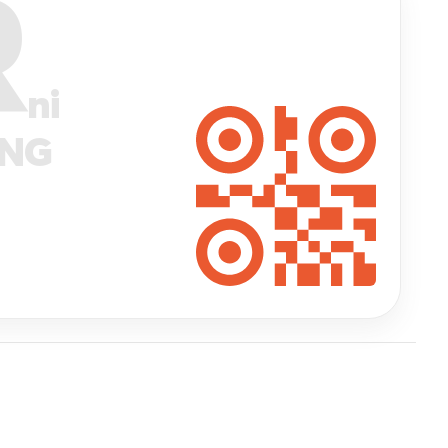
R
ni
ANG