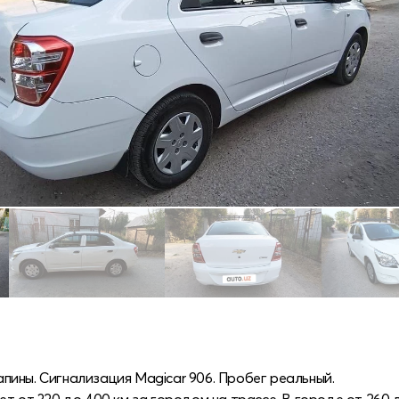
ины. Сигнализация Magicar 906. Пробег реальный.
т от 320 до 400 км за городом на трассе. В городе от 260 д