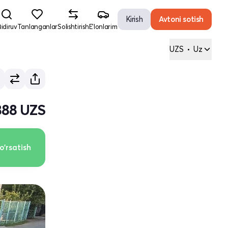
Kirish
Avtoni sotish
idiruv
Tanlanganlar
Solishtirish
E'lonlarim
UZS
•
Uz
888 UZS
o'rsatish