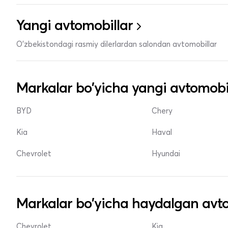
Yangi avtomobillar
O'zbekistondagi rasmiy dilerlardan salondan avtomobillar
Markalar bo'yicha yangi avtomobi
BYD
Chery
Kia
Haval
Chevrolet
Hyundai
Markalar bo'yicha haydalgan avto
Chevrolet
Kia