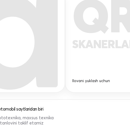
Q
SKANERL
Ilovani yuklash uchun
tomobil saytlaridan biri
 mototexnika, maxsus texnika
anlovini taklif etamiz