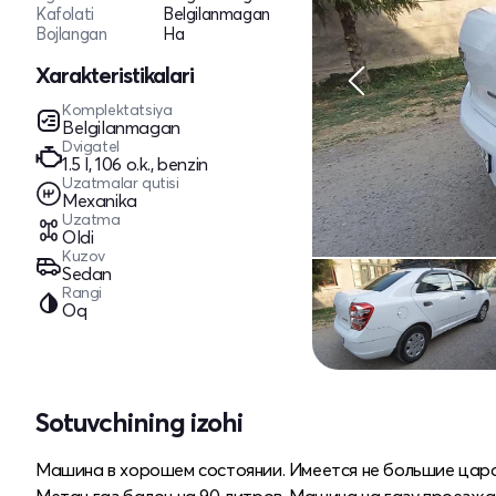
Kafolati
Belgilanmagan
Bojlangan
Ha
Xarakteristikalari
Komplektatsiya
Belgilanmagan
Dvigatel
1.5 l, 106 o.k., benzin
Uzatmalar qutisi
Mexanika
Uzatma
Oldi
Kuzov
Sedan
Rangi
Oq
Sotuvchining izohi
Машина в хорошем состоянии. Имеется не большие царап
Метан газ балон на 90 литров. Машина на газу проезжае