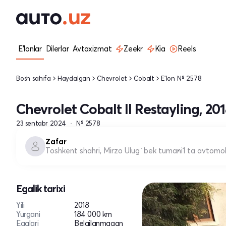
E'lonlar
Dilerlar
Avtoxizmat
Zeekr
Kia
Reels
Bosh sahifa
Haydalgan
Chevrolet
Cobalt
E'lon № 2578
Chevrolet Cobalt II Restayling, 20
23 sentabr 2024
№ 2578
Zafar
Toshkent shahri, Mirzo Ulug`bek tumani
1 ta avtomob
Egalik tarixi
Yili
2018
Yurgani
184 000 km
Egalari
Belgilanmagan