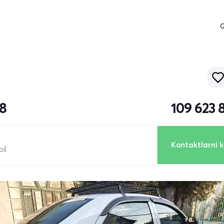
Q
18
109 623 
Kontaktlarni k
il