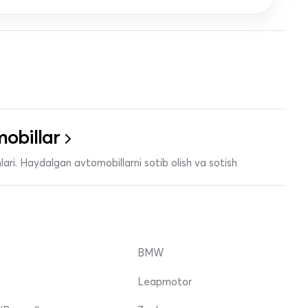
obillar
ari. Haydalgan avtomobillarni sotib olish va sotish
BMW
Leapmotor