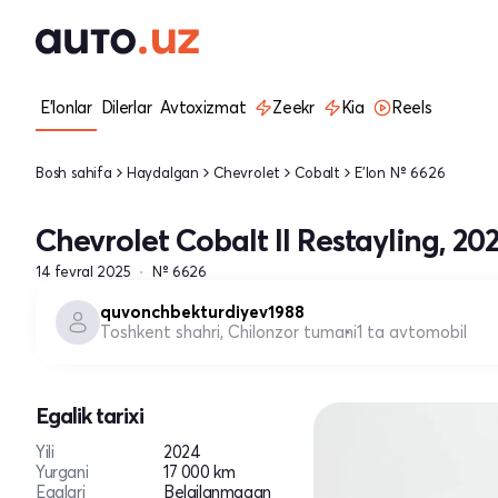
E'lonlar
Dilerlar
Avtoxizmat
Zeekr
Kia
Reels
Bosh sahifa
Haydalgan
Chevrolet
Cobalt
E'lon № 6626
Chevrolet Cobalt II Restayling, 20
14 fevral 2025
№ 6626
quvonchbekturdiyev1988
Toshkent shahri, Chilonzor tumani
1 ta avtomobil
Egalik tarixi
Yili
2024
Yurgani
17 000 km
Egalari
Belgilanmagan