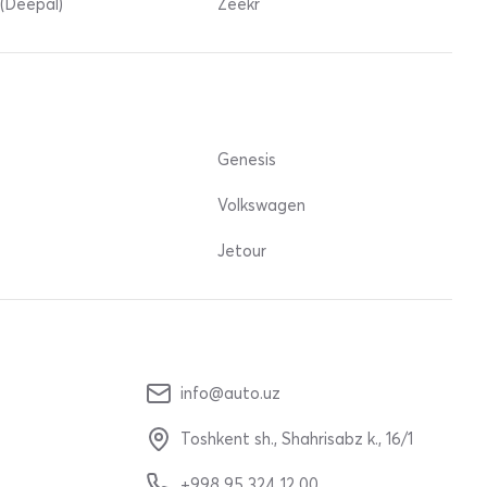
(Deepal)
Zeekr
Genesis
Volkswagen
Jetour
info@auto.uz
Toshkent sh., Shahrisabz k., 16/1
+998 95 324 12 00