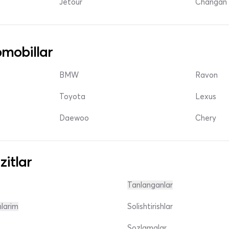
Jetour
Changan 
mobillar
BMW
Ravon
Toyota
Lexus
Daewoo
Chery
zitlar
Tanlanganlar
nlarim
Solishtirishlar
Sozlamalar