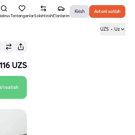
Kirish
Avtoni sotish
idiruv
Tanlanganlar
Solishtirish
E'lonlarim
UZS
•
Uz
 116 UZS
o'rsatish