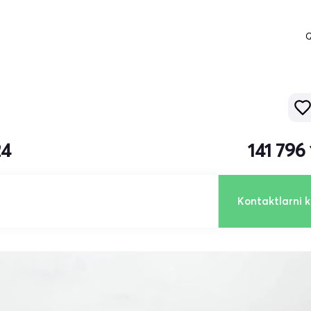
Q
24
141 796
Kontaktlarni k