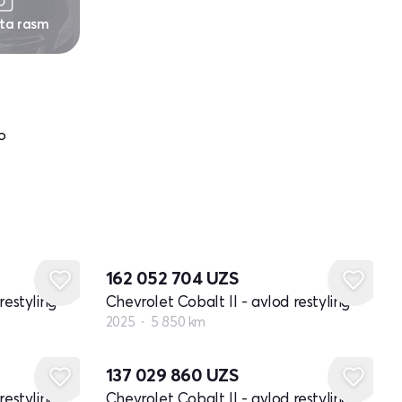
 ta rasm
о
162 052 704
UZS
restyling
Chevrolet Cobalt II - avlod restyling
2025
5 850 km
137 029 860
UZS
restyling
Chevrolet Cobalt II - avlod restyling