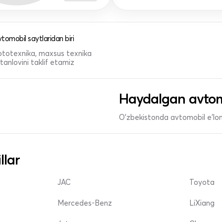
tomobil saytlaridan biri
 mototexnika, maxsus texnika
anlovini taklif etamiz
Haydalgan avtom
O'zbekistonda avtomobil e’lonl
llar
JAC
Toyota
Mercedes-Benz
LiXiang