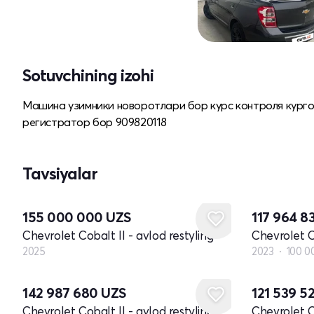
Sotuvchining izohi
Машина узимники новоротлари бор курс контроля курго
регистратор бор 909820118
Tavsiyalar
Yangi
155 000 000
UZS
117 964 8
Chevrolet Cobalt II - avlod restyling
Chevrolet Co
2025
2023
100 0
142 987 680
UZS
121 539 5
Chevrolet Cobalt II - avlod restyling
Chevrolet Co