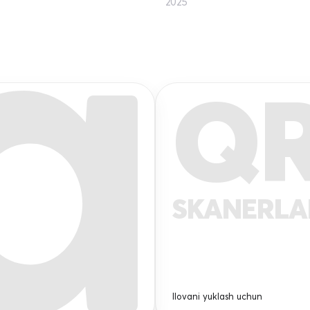
2025
Q
SKANERL
Ilovani yuklash uchun