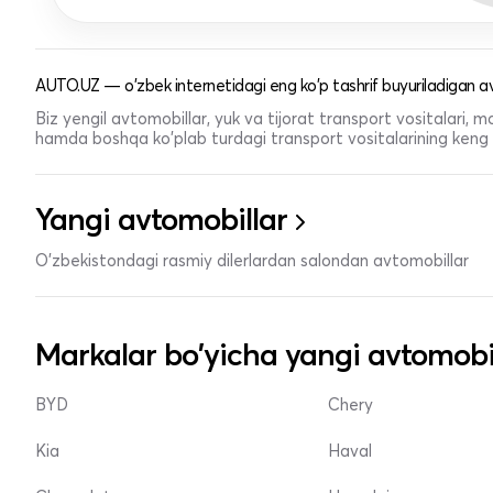
AUTO.UZ — o'zbek internetidagi eng ko'p tashrif buyuriladigan av
Biz yengil avtomobillar, yuk va tijorat transport vositalari,
hamda boshqa ko'plab turdagi transport vositalarining keng t
Yangi avtomobillar
O'zbekistondagi rasmiy dilerlardan salondan avtomobillar
Markalar bo'yicha yangi avtomobi
BYD
Chery
Kia
Haval