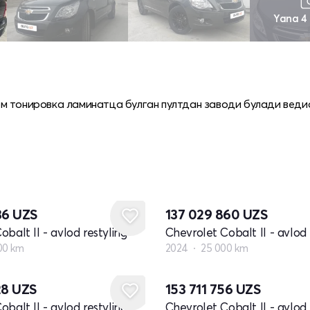
Yana 4
м тонировка ламинатца булган пултдан заводи булади веди
36
UZS
137 029 860
UZS
balt II - avlod restyling
Chevrolet Cobalt II - avlod 
00 km
2024
25 000 km
28
UZS
153 711 756
UZS
balt II - avlod restyling
Chevrolet Cobalt II - avlod 