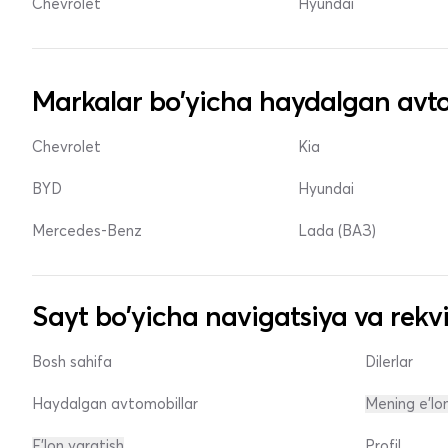
Chevrolet
Hyundai
Markalar bo'yicha haydalgan avto
Chevrolet
Kia
BYD
Hyundai
Mercedes-Benz
Lada (ВАЗ)
Sayt bo'yicha navigatsiya va rekvi
Bosh sahifa
Dilerlar
Haydalgan avtomobillar
Mening e'lo
E'lon yaratish
Profil