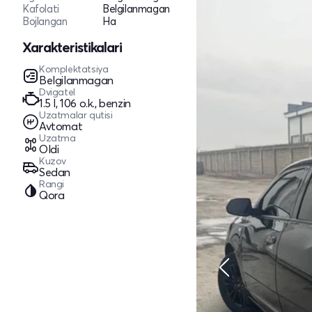
Kafolati
Belgilanmagan
Bojlangan
Ha
Xarakteristikalari
Komplektatsiya
Belgilanmagan
Dvigatel
1.5 l, 106 o.k., benzin
Uzatmalar qutisi
Avtomat
Uzatma
Oldi
Kuzov
Sedan
Rangi
Qora