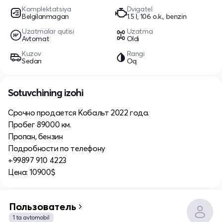
Komplektatsiya
Dvigatel
Belgilanmagan
1.5 l, 106 o.k., benzin
Uzatmalar qutisi
Uzatma
Avtomat
Oldi
Kuzov
Rangi
Sedan
Oq
Sotuvchining izohi
Срочно продается Кобальт 2022 года.
Пробег 89000 км.
Пропан, бензин
Подробности по телефону
+99897 910 4223
Цена: 10900$
Пользователь
1 ta avtomobil