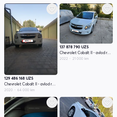
137 878 790
UZS
Chevrolet Cobalt II - avlod restyling
2022
21 000 km
129 486 168
UZS
Chevrolet Cobalt II - avlod restyling
2020
64 000 km