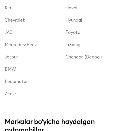
Kia
Haval
Chevrolet
Hyundai
JAC
Toyota
Mercedes-Benz
LiXiang
Jetour
Changan (Deepal)
BMW
Leapmotor
Zeekr
Markalar bo'yicha haydalgan
avtomobillar