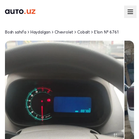
Bosh sahifa
Haydalgan
Chevrolet
Cobalt
E'lon № 6761