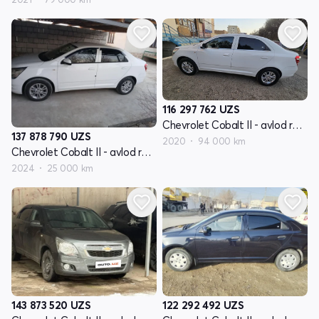
116 297 762
UZS
Chevrolet Cobalt II - avlod restyling
137 878 790
UZS
2020
94 000 km
Chevrolet Cobalt II - avlod restyling
2024
25 000 km
143 873 520
UZS
122 292 492
UZS