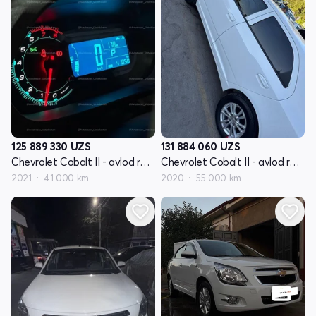
125 889 330
UZS
131 884 060
UZS
Chevrolet Cobalt II - avlod restyling
Chevrolet Cobalt II - avlod restyling
2021
41 000 km
2020
55 000 km