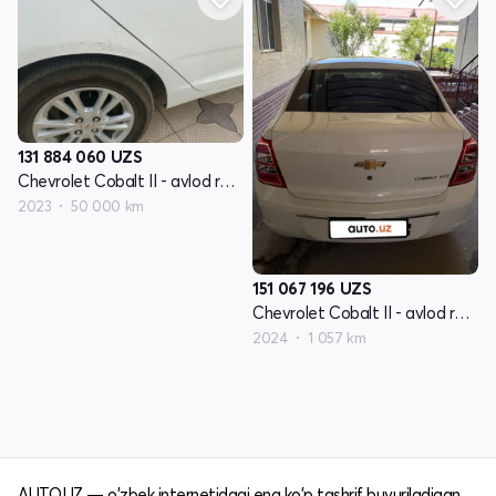
131 884 060
UZS
Chevrolet Cobalt II - avlod restyling
2023
50 000 km
151 067 196
UZS
Chevrolet Cobalt II - avlod restyling
2024
1 057 km
AUTO.UZ — o'zbek internetidagi eng ko'p tashrif buyuriladigan