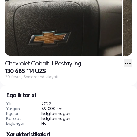
Chevrolet Cobalt II Restayling
130 685 114 UZS
20 fevral, Samarqand viloyati
Egalik tarixi
Yili
2022
Yurgani
89 000 km
Egalari
Belgilanmagan
Kafolati
Belgilanmagan
Bojlangan
Ha
Xarakteristikalari