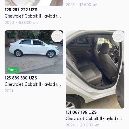
2023
17 600 km
128 287 222
UZS
Chevrolet Cobalt II - avlod restyling
2020
83 000 km
Yangi
125 889 330
UZS
Chevrolet Cobalt II - avlod restyling
2021
151 067 196
UZS
Chevrolet Cobalt II - avlod restyling
2024
20 000 km