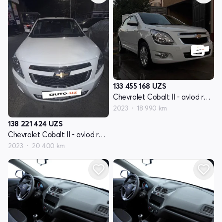
133 455 168
UZS
Chevrolet Cobalt II - avlod restyling
2023
18 990 km
138 221 424
UZS
Chevrolet Cobalt II - avlod restyling
2023
20 400 km