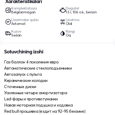
Xarakteristikalari
Komplektatsiya
Dvigatel
Belgilanmagan
1.5 l, 106 o.k., benzin
Uzatmalar qutisi
Uzatma
Avtomat
Oldi
Kuzov
Rangi
Sedan
Oq
Sotuvchining izohi
Газ баллон 4 поколения евро
Автоматические стеклоподъемники
Автозапуск с пульта
Керамические колодки
Сточенные диски
Усиленные четыре амортизатора
Led-фары и противотуманки
Новая моторная подушка и ходовка
Red bull прошивка (ездит на 92-95 бензине)