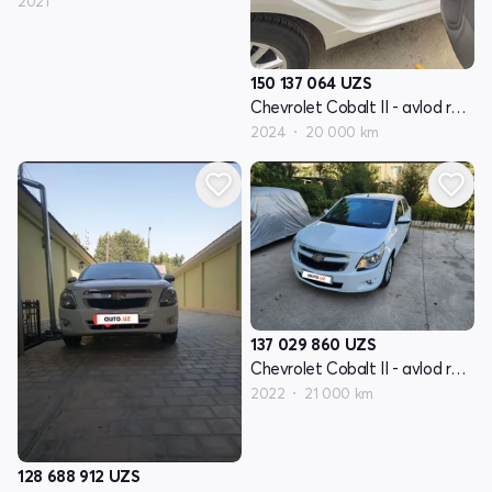
2021
150 137 064
UZS
Chevrolet Cobalt II - avlod restyling
2024
20 000 km
137 029 860
UZS
Chevrolet Cobalt II - avlod restyling
2022
21 000 km
128 688 912
UZS