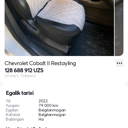
Chevrolet Cobalt II Restayling
128 688 912 UZS
20 mart, Toshkent
Egalik tarixi
Yili
2022
Yurgani
79 000 km
Egalari
Belgilanmagan
Kafolati
Belgilanmagan
Bojlangan
Ha