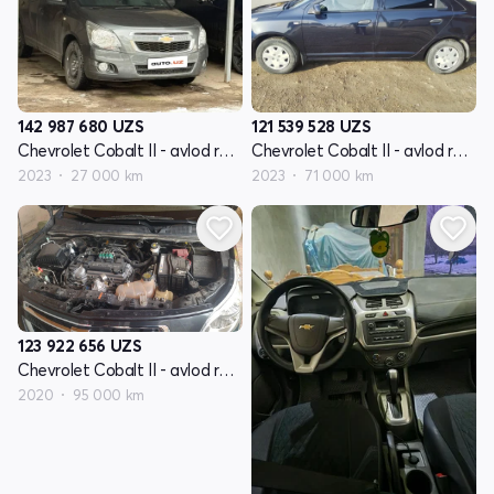
142 987 680
UZS
121 539 528
UZS
Chevrolet Cobalt II - avlod restyling
Chevrolet Cobalt II - avlod restyling
2023
27 000 km
2023
71 000 km
123 922 656
UZS
Chevrolet Cobalt II - avlod restyling
2020
95 000 km