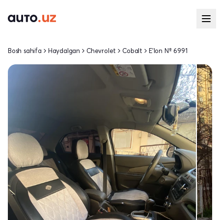
Bosh sahifa
Haydalgan
Chevrolet
Cobalt
E'lon № 6991