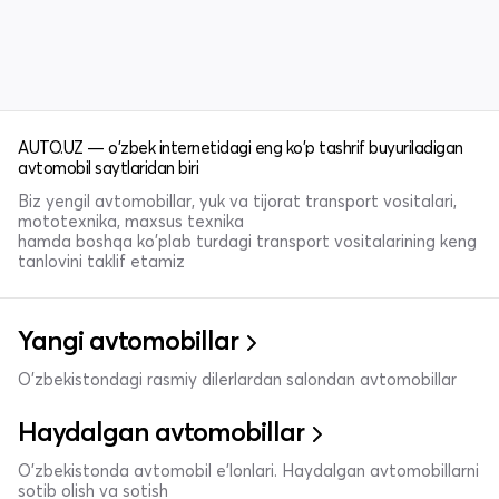
AUTO.UZ — o'zbek internetidagi eng ko'p tashrif buyuriladigan
avtomobil saytlaridan biri
Biz yengil avtomobillar, yuk va tijorat transport vositalari,
mototexnika, maxsus texnika
hamda boshqa ko'plab turdagi transport vositalarining keng
tanlovini taklif etamiz
Yangi avtomobillar
O'zbekistondagi rasmiy dilerlardan salondan avtomobillar
Haydalgan avtomobillar
O'zbekistonda avtomobil e’lonlari. Haydalgan avtomobillarni
sotib olish va sotish