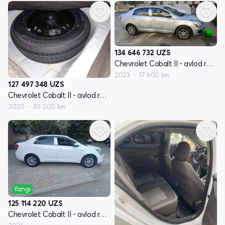
134 646 732
UZS
Chevrolet Cobalt II - avlod restyling
2023
17 600 km
127 497 348
UZS
Chevrolet Cobalt II - avlod restyling
2020
83 000 km
Yangi
125 114 220
UZS
Chevrolet Cobalt II - avlod restyling