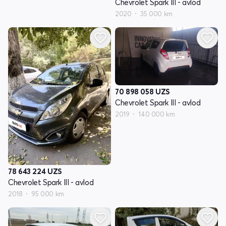
Chevrolet Spark III - avlod
2020
35 000 km
70 898 058
UZS
Chevrolet Spark III - avlod
2019
140 000 km
78 643 224
UZS
Chevrolet Spark III - avlod
2018
95 000 km