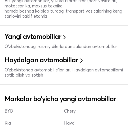
Biz yengil avtomobillar, yuk va tijorat transport vositalari,
mototexnika, maxsus texnika
hamda boshqa ko'plab turdagi transport vositalarining keng
tanlovini taklif etamiz
Yangi avtomobillar
O'zbekistondagi rasmiy dilerlardan salondan avtomobillar
Haydalgan avtomobillar
O'zbekistonda avtomobil e’lonlari. Haydalgan avtomobillarni
sotib olish va sotish
Markalar bo'yicha yangi avtomobillar
BYD
Chery
Kia
Haval