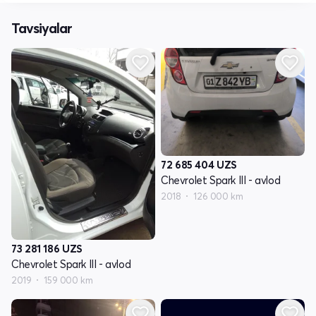
Tavsiyalar
72 685 404
UZS
Chevrolet Spark III - avlod
2018
126 000 km
73 281 186
UZS
Chevrolet Spark III - avlod
2019
159 000 km