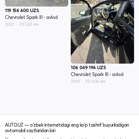
119 156 400
UZS
Chevrolet Spark III - avlod
2021
23 500 km
106 049 196
UZS
Chevrolet Spark III - avlod
2019
70 000 km
AUTO.UZ — o'zbek internetidagi eng ko'p tashrif buyuriladigan
avtomobil saytlaridan biri