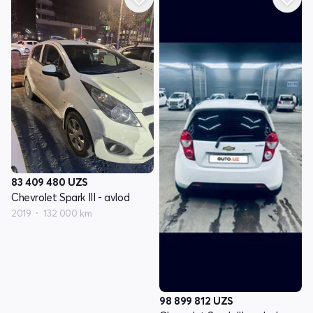
83 409 480
UZS
Chevrolet Spark III - avlod
2019
132 000 km
98 899 812
UZS