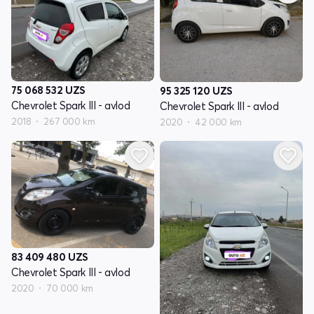
75 068 532
UZS
95 325 120
UZS
Chevrolet Spark III - avlod
Chevrolet Spark III - avlod
2018
267 000 km
2020
42 000 km
83 409 480
UZS
Chevrolet Spark III - avlod
2020
70 000 km