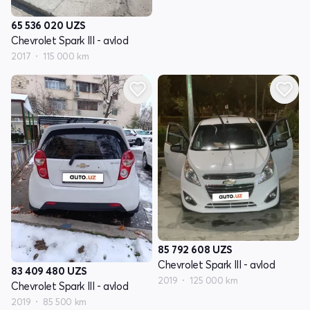
65 536 020
UZS
Chevrolet Spark III - avlod
2017
115 000 km
85 792 608
UZS
Chevrolet Spark III - avlod
83 409 480
UZS
2019
125 000 km
Chevrolet Spark III - avlod
2019
85 500 km