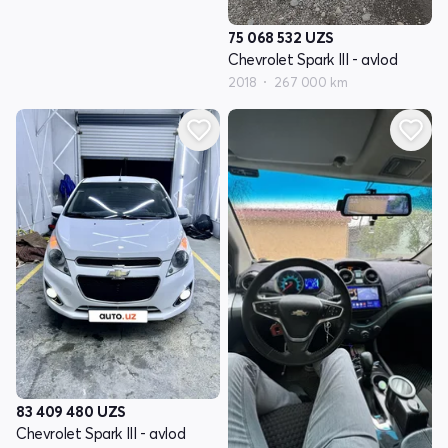
75 068 532
UZS
Chevrolet Spark III - avlod
2018
267 000 km
83 409 480
UZS
Chevrolet Spark III - avlod