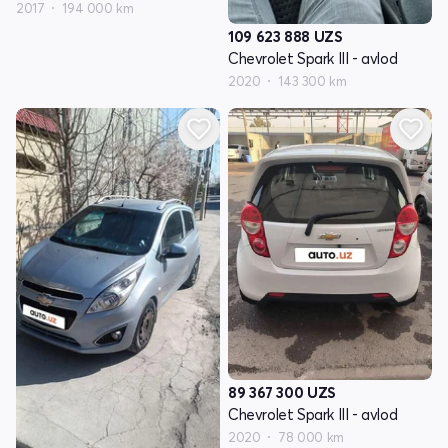
2017
194 000 km
109 623 888
UZS
Chevrolet Spark III - avlod
2020
143 300 km
89 367 300
UZS
Chevrolet Spark III - avlod
2020
78 000 km