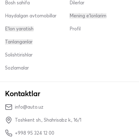
Bosh sahifa
Dilerlar
Haydalgan avtomobillar
Mening e'lonlarim
E'lon yaratish
Profil
Tanlanganlar
Solishtirishlar
Sozlamalar
Kontaktlar
info@auto.uz
Toshkent sh., Shahrisabz k., 16/1
+998 95 324 12 00