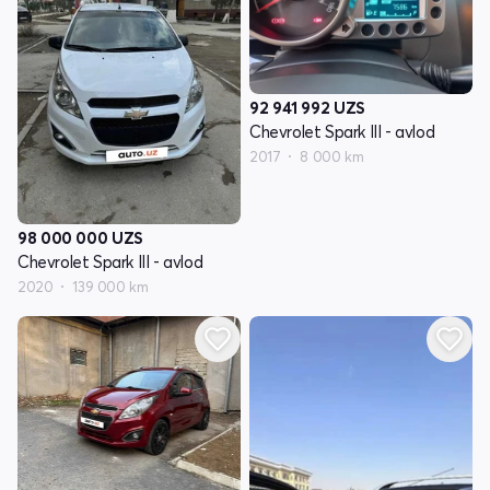
92 941 992
UZS
Chevrolet Spark III - avlod
2017
8 000 km
98 000 000
UZS
Chevrolet Spark III - avlod
2020
139 000 km