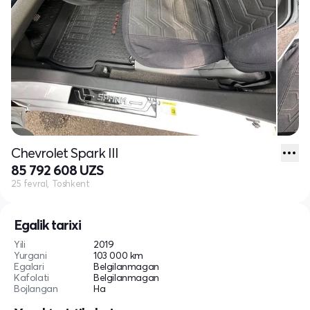
Chevrolet Spark III
85 792 608 UZS
25 fevral, Toshkent
Egalik tarixi
Yili
2019
Yurgani
103 000 km
Egalari
Belgilanmagan
Kafolati
Belgilanmagan
Bojlangan
Ha