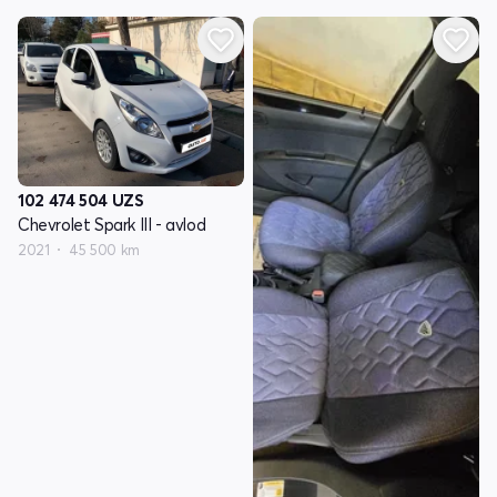
102 474 504
UZS
Chevrolet Spark III - avlod
2021
45 500 km