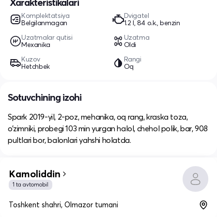
Xarakteristikalari
Komplektatsiya
Dvigatel
Belgilanmagan
1.2 l, 84 o.k., benzin
Uzatmalar qutisi
Uzatma
Mexanika
Oldi
Kuzov
Rangi
Hetchbek
Oq
Sotuvchining izohi
Spark 2019-yil, 2-poz, mehanika, oq rang, kraska toza,
o’zimniki, probegi 103 min yurgan halol, chehol polik, bar, 908
pultlari bor, balonlari yahshi holatda.
Kamoliddin
1 ta avtomobil
Toshkent shahri, Olmazor tumani