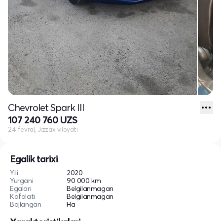
Chevrolet Spark III
107 240 760 UZS
24 fevral, Jizzax viloyati
Egalik tarixi
Yili
2020
Yurgani
90 000 km
Egalari
Belgilanmagan
Kafolati
Belgilanmagan
Bojlangan
Ha