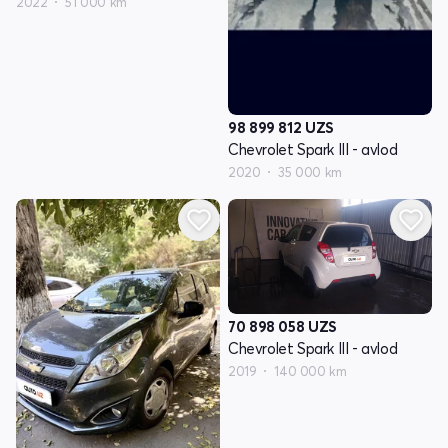
2022
51 000 km
98 899 812
UZS
Chevrolet Spark III - avlod
2020
35 000 km
70 898 058
UZS
Chevrolet Spark III - avlod
2019
140 000 km