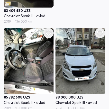
83 409 480
UZS
Chevrolet Spark III - avlod
2019
136 000 km
85 792 608
UZS
98 000 000
UZS
Chevrolet Spark III - avlod
Chevrolet Spark III - avlod
2019
103 000 km
2020
139 000 km