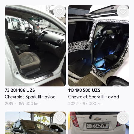
73 281 186
UZS
113 198 580
UZS
Chevrolet Spark III - avlod
Chevrolet Spark III - avlod
2019
159 000 km
2022
97 000 km