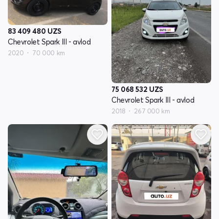
83 409 480
UZS
Chevrolet Spark III - avlod
2020
70 000 km
75 068 532
UZS
Chevrolet Spark III - avlod
2018
267 000 km