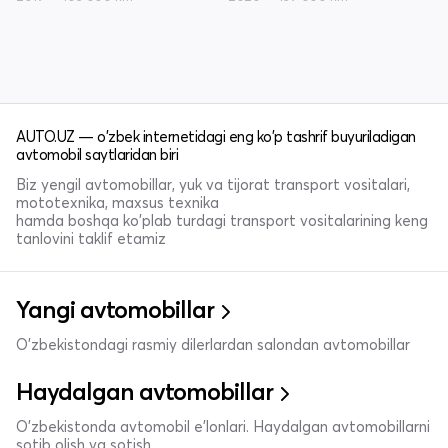
AUTO.UZ — o'zbek internetidagi eng ko'p tashrif buyuriladigan
avtomobil saytlaridan biri
Biz yengil avtomobillar, yuk va tijorat transport vositalari,
mototexnika, maxsus texnika
hamda boshqa ko'plab turdagi transport vositalarining keng
tanlovini taklif etamiz
Yangi avtomobillar
O'zbekistondagi rasmiy dilerlardan salondan avtomobillar
Haydalgan avtomobillar
O'zbekistonda avtomobil e’lonlari. Haydalgan avtomobillarni
sotib olish va sotish