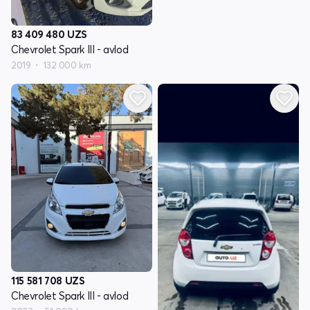
83 409 480
UZS
Chevrolet Spark III - avlod
2019
132 000 km
115 581 708
UZS
Chevrolet Spark III - avlod