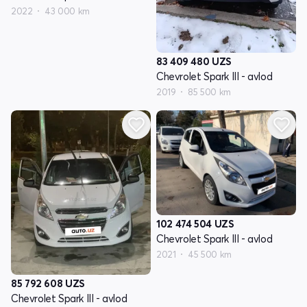
2022
43 000 km
83 409 480
UZS
Chevrolet Spark III - avlod
2019
85 500 km
102 474 504
UZS
Chevrolet Spark III - avlod
2021
45 500 km
85 792 608
UZS
Chevrolet Spark III - avlod