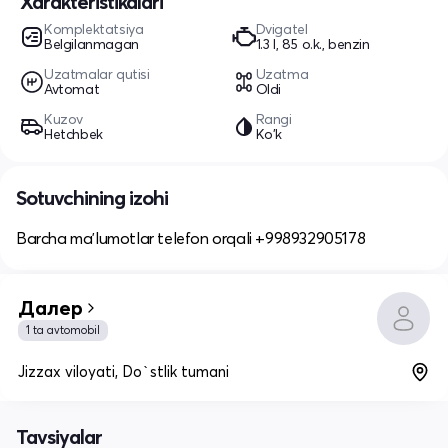
Xarakteristikalari
Komplektatsiya
Dvigatel
Belgilanmagan
1.3 l, 85 o.k., benzin
Uzatmalar qutisi
Uzatma
Avtomat
Oldi
Kuzov
Rangi
Hetchbek
Ko'k
Sotuvchining izohi
Barcha maʼlumotlar telefon orqali +998932905178
Далер
1 ta avtomobil
Jizzax viloyati, Do`stlik tumani
Tavsiyalar