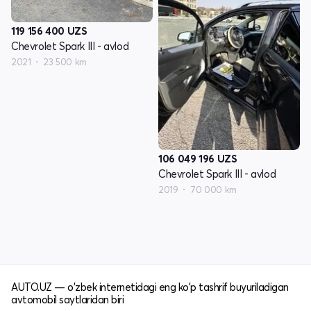
119 156 400
UZS
Chevrolet Spark III - avlod
2021
23 500 km
106 049 196
UZS
Chevrolet Spark III - avlod
2019
70 000 km
AUTO.UZ — o'zbek internetidagi eng ko'p tashrif buyuriladigan
avtomobil saytlaridan biri