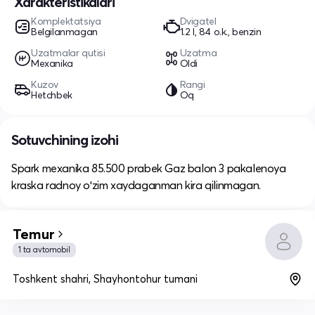
Xarakteristikalari
Komplektatsiya
Dvigatel
Belgilanmagan
1.2 l, 84 o.k., benzin
Uzatmalar qutisi
Uzatma
Mexanika
Oldi
Kuzov
Rangi
Hetchbek
Oq
Sotuvchining izohi
Spark mexanika 85.500 prabek Gaz balon 3 pakalenoya
kraska radnoy oʻzim xaydaganman kira qilinmagan.
Temur
1 ta avtomobil
Toshkent shahri, Shayhontohur tumani