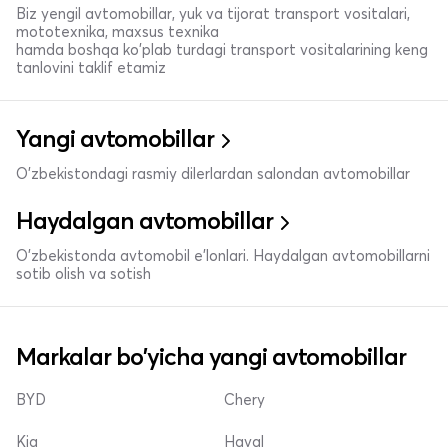
Biz yengil avtomobillar, yuk va tijorat transport vositalari,
mototexnika, maxsus texnika
hamda boshqa ko'plab turdagi transport vositalarining keng
tanlovini taklif etamiz
Yangi avtomobillar
O'zbekistondagi rasmiy dilerlardan salondan avtomobillar
Haydalgan avtomobillar
O'zbekistonda avtomobil e’lonlari. Haydalgan avtomobillarni
sotib olish va sotish
Markalar bo'yicha yangi avtomobillar
BYD
Chery
Kia
Haval