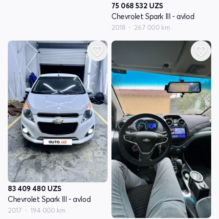
75 068 532
UZS
Chevrolet Spark III - avlod
2018
267 000 km
83 409 480
UZS
Chevrolet Spark III - avlod
2017
194 000 km