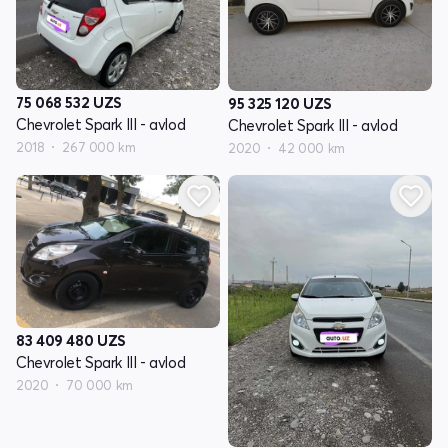
75 068 532
UZS
95 325 120
UZS
Chevrolet Spark III - avlod
Chevrolet Spark III - avlod
2018
267 000 km
2020
42 000 km
83 409 480
UZS
Chevrolet Spark III - avlod
2020
70 000 km