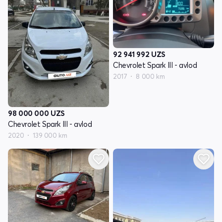
92 941 992
UZS
Chevrolet Spark III - avlod
2017
8 000 km
98 000 000
UZS
Chevrolet Spark III - avlod
2020
139 000 km