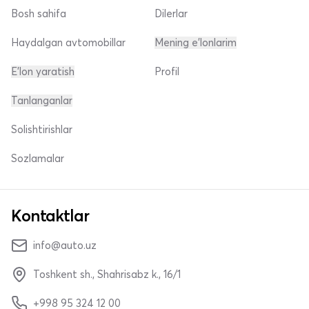
Bosh sahifa
Dilerlar
Haydalgan avtomobillar
Mening e'lonlarim
E'lon yaratish
Profil
Tanlanganlar
Solishtirishlar
Sozlamalar
Kontaktlar
info@auto.uz
Toshkent sh., Shahrisabz k., 16/1
+998 95 324 12 00