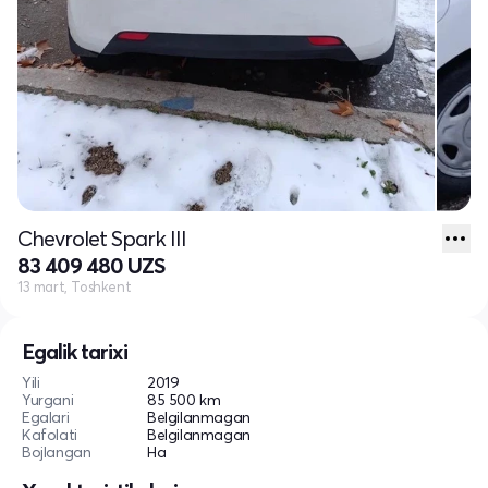
Chevrolet Spark III
83 409 480 UZS
13 mart, Toshkent
Egalik tarixi
Yili
2019
Yurgani
85 500 km
Egalari
Belgilanmagan
Kafolati
Belgilanmagan
Bojlangan
Ha