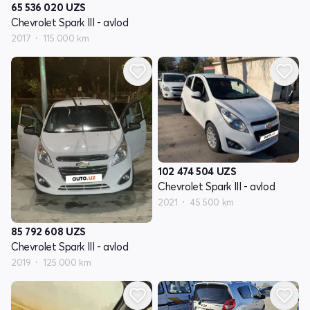
65 536 020
UZS
Chevrolet Spark III - avlod
2017
115 000 km
102 474 504
UZS
Chevrolet Spark III - avlod
2021
45 500 km
85 792 608
UZS
Chevrolet Spark III - avlod
2019
125 000 km