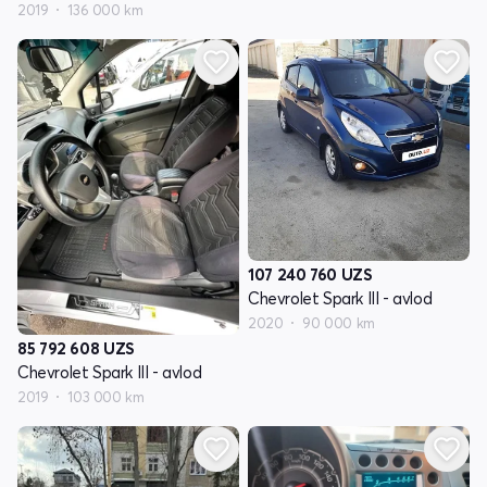
2019
136 000 km
107 240 760
UZS
Chevrolet Spark III - avlod
2020
90 000 km
85 792 608
UZS
Chevrolet Spark III - avlod
2019
103 000 km