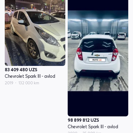
83 409 480
UZS
Chevrolet Spark III - avlod
2019
132 000 km
98 899 812
UZS
Chevrolet Spark III - avlod