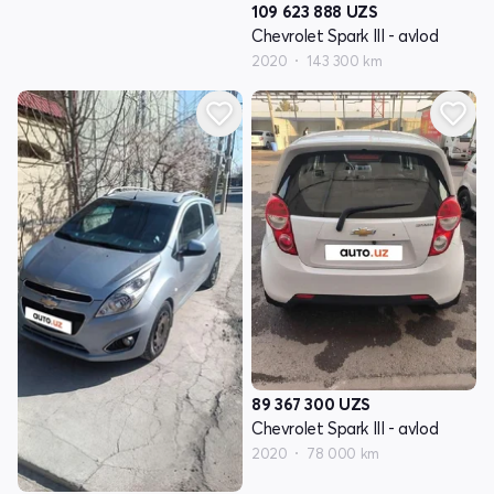
109 623 888
UZS
Chevrolet Spark III - avlod
2020
143 300 km
89 367 300
UZS
Chevrolet Spark III - avlod
2020
78 000 km