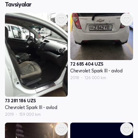
Tavsiyalar
72 685 404
UZS
Chevrolet Spark III - avlod
2018
126 000 km
73 281 186
UZS
Chevrolet Spark III - avlod
2019
159 000 km