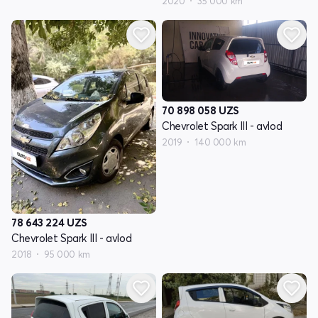
2020
35 000 km
70 898 058
UZS
Chevrolet Spark III - avlod
2019
140 000 km
78 643 224
UZS
Chevrolet Spark III - avlod
2018
95 000 km