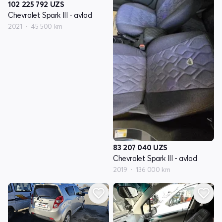
102 225 792
UZS
Chevrolet Spark III - avlod
2021
45 500 km
83 207 040
UZS
Chevrolet Spark III - avlod
2019
136 000 km