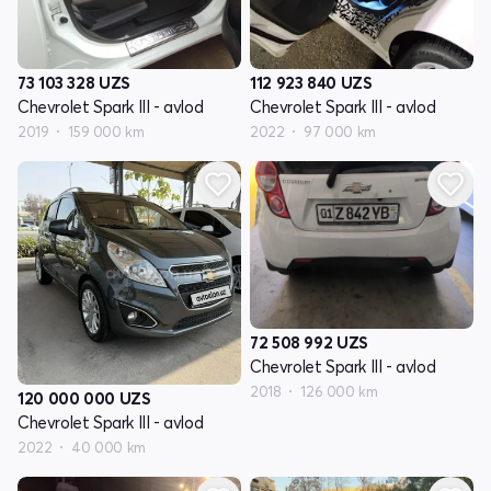
73 103 328
UZS
112 923 840
UZS
Chevrolet Spark III - avlod
Chevrolet Spark III - avlod
2019
159 000 km
2022
97 000 km
72 508 992
UZS
Chevrolet Spark III - avlod
2018
126 000 km
120 000 000
UZS
Chevrolet Spark III - avlod
2022
40 000 km