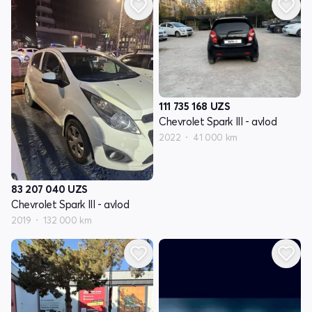
111 735 168
UZS
Chevrolet Spark III - avlod
2022
41 000 km
83 207 040
UZS
Chevrolet Spark III - avlod
2019
132 000 km