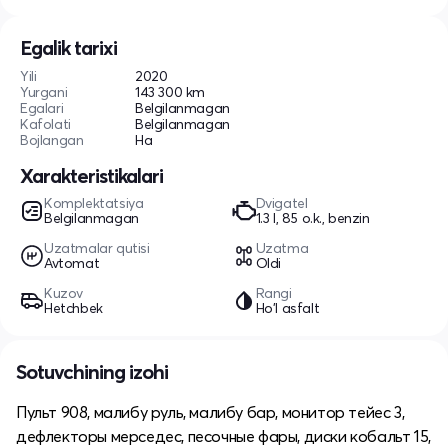
Egalik tarixi
Yili
2020
Yurgani
143 300 km
Egalari
Belgilanmagan
Kafolati
Belgilanmagan
Bojlangan
Ha
Xarakteristikalari
Komplektatsiya
Dvigatel
Belgilanmagan
1.3 l, 85 o.k., benzin
Uzatmalar qutisi
Uzatma
Avtomat
Oldi
Kuzov
Rangi
Hetchbek
Ho'l asfalt
Sotuvchining izohi
Пульт 908, малибу руль, малибу бар, монитор тейес 3,
дефлекторы мерседес, песочные фары, диски кобальт 15,