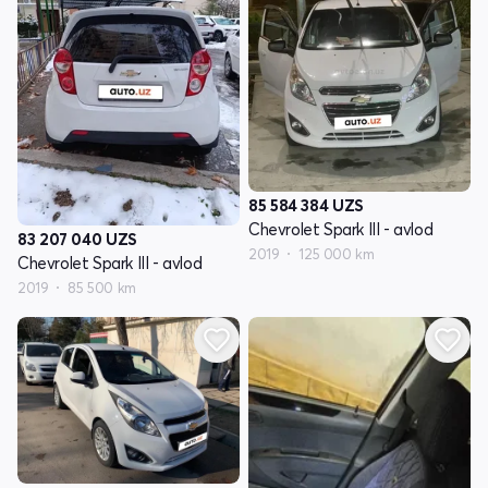
85 584 384
UZS
Chevrolet Spark III - avlod
83 207 040
UZS
2019
125 000 km
Chevrolet Spark III - avlod
2019
85 500 km