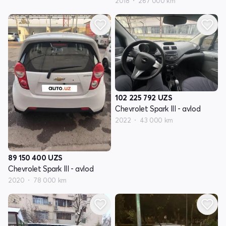
2018
267 000 km
102 225 792
UZS
Chevrolet Spark III - avlod
2022
43 000 km
89 150 400
UZS
Chevrolet Spark III - avlod
2020
78 000 km