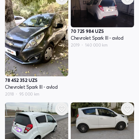
70 725 984
UZS
Chevrolet Spark III - avlod
2019
140 000 km
78 452 352
UZS
Chevrolet Spark III - avlod
2018
95 000 km