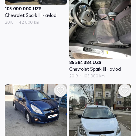
105 000 000
UZS
Chevrolet Spark III - avlod
2018
42 000 km
85 584 384
UZS
Chevrolet Spark III - avlod
2019
103 000 km