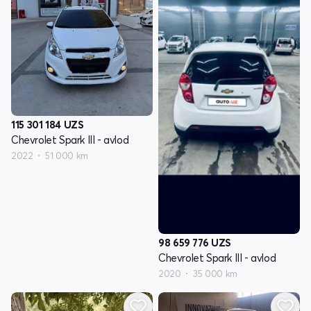
115 301 184
UZS
Chevrolet Spark III - avlod
2022
51 000 km
98 659 776
UZS
Chevrolet Spark III - avlod
2020
35 000 km