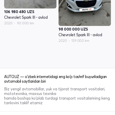
106 980 480
UZS
Chevrolet Spark III - avlod
2020
90 000 km
98 000 000
UZS
Chevrolet Spark III - avlod
2020
139 000 km
AUTO.UZ — o'zbek internetidagi eng ko'p tashrif buyuriladigan
avtomobil saytlaridan biri
Biz yengil avtomobillar, yuk va tijorat transport vositalari,
mototexnika, maxsus texnika
hamda boshqa ko'plab turdagi transport vositalarining keng
tanlovini taklif etamiz