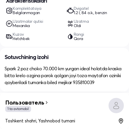
Xarakteristikalari
Komplektatsiya
Dvigatel
Belgilanmagan
1.2 l, 84 o.k., benzin
Uzatmalar qutisi
Uzatma
Mexanika
Oldi
Kuzov
Rangi
Hetchbek
Qora
Sotuvchining izohi
Spark 2 poz choko 70.000 km yurgan ideal holatda kraska
bitta krelo ozgina parok qolgan joyi toza maytafon oziniki
qoyberiladi tumanka biled mejikar 935810039
Пользователь
1 ta avtomobil
Toshkent shahri, Yashnobod tumani