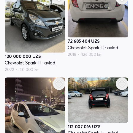
72 685 404
UZS
Chevrolet Spark III - avlod
2018
126 000 km
120 000 000
UZS
Chevrolet Spark III - avlod
2022
40 000 km
112 007 016
UZS