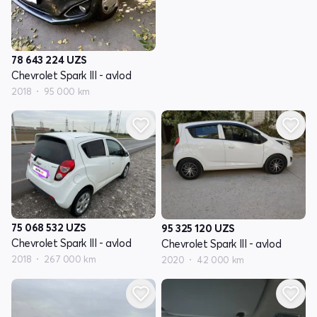
78 643 224
UZS
Chevrolet Spark III - avlod
2018
95 000 km
75 068 532
UZS
95 325 120
UZS
Chevrolet Spark III - avlod
Chevrolet Spark III - avlod
2018
267 000 km
2020
42 000 km