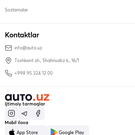
Sozlamalar
Kontaktlar
info@auto.uz
Toshkent sh., Shahrisabz k., 16/1
+998 95 324 12 00
Ijtimoiy tarmoqlar
Mobil ilova
App Store
Google Play