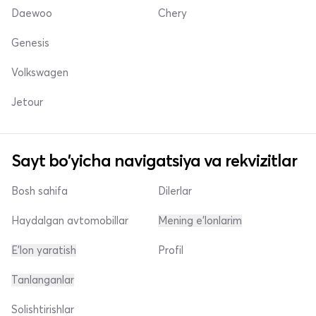
Daewoo
Chery
Genesis
Volkswagen
Jetour
Sayt bo'yicha navigatsiya va rekvizitlar
Bosh sahifa
Dilerlar
Haydalgan avtomobillar
Mening e'lonlarim
E'lon yaratish
Profil
Tanlanganlar
Solishtirishlar