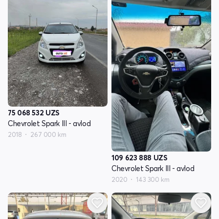
75 068 532
UZS
Chevrolet Spark III - avlod
2018
267 000 km
109 623 888
UZS
Chevrolet Spark III - avlod
2020
143 300 km