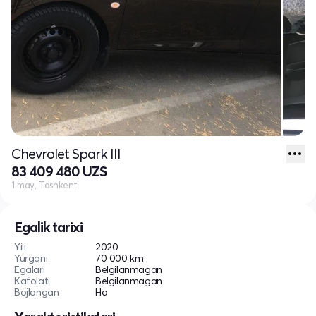
Chevrolet Spark III
83 409 480 UZS
1 may, Toshkent
Egalik tarixi
Yili
2020
Yurgani
70 000 km
Egalari
Belgilanmagan
Kafolati
Belgilanmagan
Bojlangan
Ha