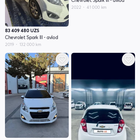
Chevrolet Spark III - avlod
2022
41 000 km
83 409 480
UZS
Chevrolet Spark III - avlod
2019
132 000 km