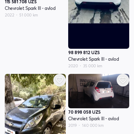
115 581 708
UZS
Chevrolet Spark III - avlod
2022
51 000 km
98 899 812
UZS
Chevrolet Spark III - avlod
2020
35 000 km
70 898 058
UZS
Chevrolet Spark III - avlod
2019
140 000 km