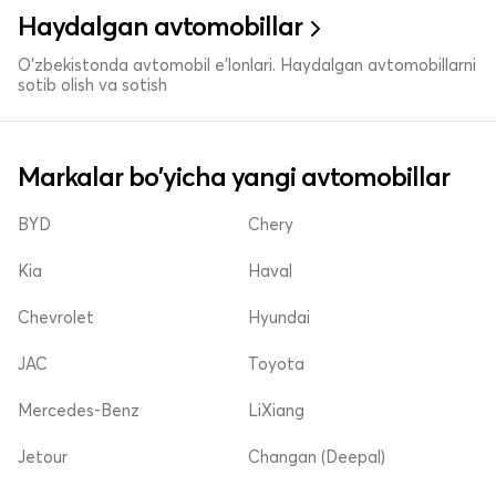
Haydalgan avtomobillar
O'zbekistonda avtomobil e’lonlari. Haydalgan avtomobillarni
sotib olish va sotish
Markalar bo'yicha yangi avtomobillar
BYD
Chery
Kia
Haval
Chevrolet
Hyundai
JAC
Toyota
Mercedes-Benz
LiXiang
Jetour
Changan (Deepal)