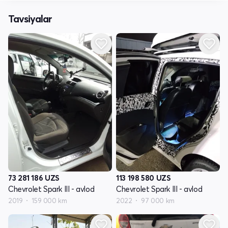
Tavsiyalar
73 281 186
UZS
113 198 580
UZS
Chevrolet Spark III - avlod
Chevrolet Spark III - avlod
2019
159 000 km
2022
97 000 km