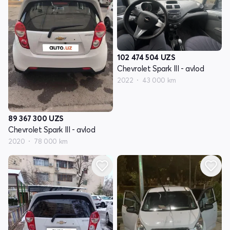
102 474 504
UZS
Chevrolet Spark III - avlod
2022
43 000 km
89 367 300
UZS
Chevrolet Spark III - avlod
2020
78 000 km