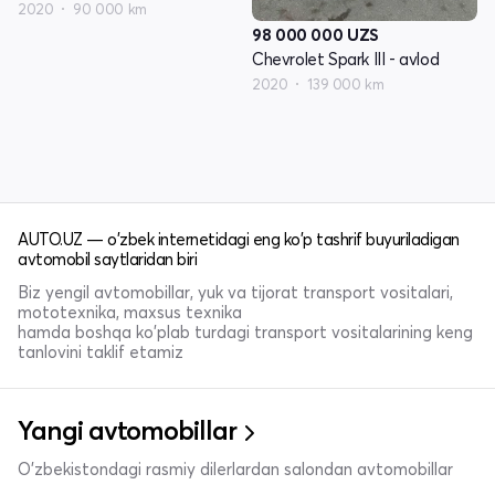
2020
90 000 km
98 000 000
UZS
Chevrolet Spark III - avlod
2020
139 000 km
AUTO.UZ — o'zbek internetidagi eng ko'p tashrif buyuriladigan
avtomobil saytlaridan biri
Biz yengil avtomobillar, yuk va tijorat transport vositalari,
mototexnika, maxsus texnika
hamda boshqa ko'plab turdagi transport vositalarining keng
tanlovini taklif etamiz
Yangi avtomobillar
O'zbekistondagi rasmiy dilerlardan salondan avtomobillar