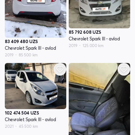
85 792 608
UZS
Chevrolet Spark III - avlod
83 409 480
UZS
2019
125 000 km
Chevrolet Spark III - avlod
2019
85 500 km
102 474 504
UZS
Chevrolet Spark III - avlod
2021
45 500 km