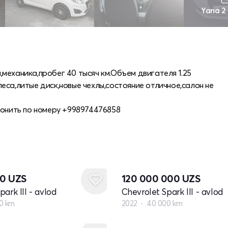
Yana 2
механика,пробег 40 тысяч км.Объем двигателя 1.25
еса,литые диск,новые чехлы,состояние отличное,салон не
вонить по номеру +998974476858
80
UZS
120 000 000
UZS
ark III - avlod
Chevrolet Spark III - avlod
0 km
2022
40 000 km