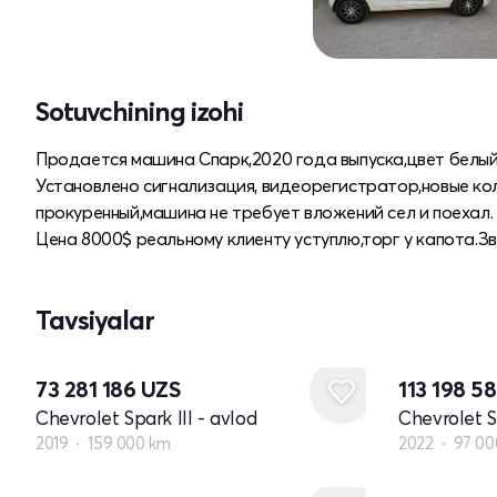
Sotuvchining izohi
Продается машина Спарк,2020 года выпуска,цвет белый,
Установлено сигнализация, видеорегистратор,новые кол
прокуренный,машина не требует вложений сел и поехал.
Цена 8000$ реальному клиенту уступлю,торг у капота.З
Tavsiyalar
73 281 186
UZS
113 198 5
Chevrolet Spark III - avlod
Chevrolet Sp
2019
159 000 km
2022
97 00