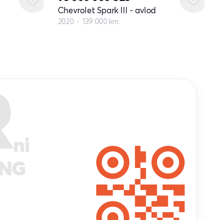
Chevrolet Spark III - avlod
2020
139 000 km
R
ni
ANG