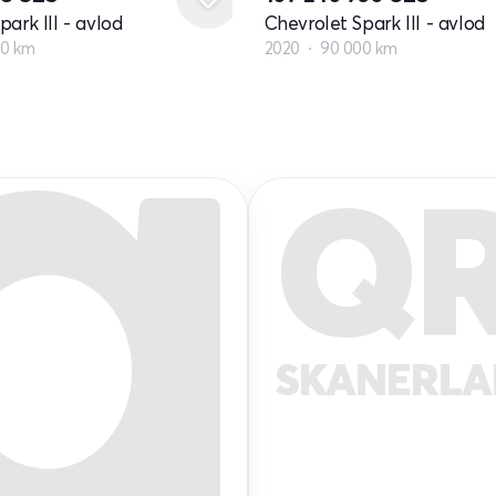
ark III - avlod
Chevrolet Spark III - avlod
00 km
2020
90 000 km
Q
SKANERL