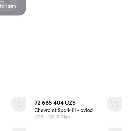
 ta rasm
72 685 404
UZS
Chevrolet Spark III - avlod
2018
126 000 km