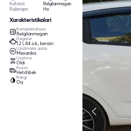
Kafolati
Belgilanmagan
Bojlangan
Ha
Xarakteristikalari
Komplektatsiya
Belgilanmagan
Dvigatel
1.2 l, 84 o.k., benzin
Uzatmalar qutisi
Mexanika
Uzatma
Oldi
Kuzov
Hetchbek
Rangi
Oq