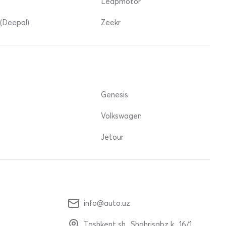
Leapmotor
(Deepal)
Zeekr
Genesis
Volkswagen
Jetour
info@auto.uz
Toshkent sh., Shahrisabz k., 16/1