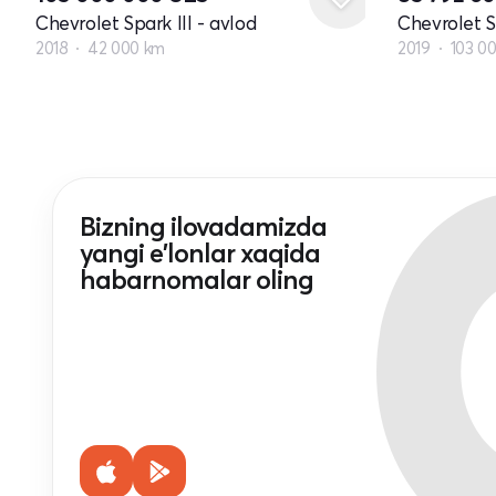
Chevrolet Spark III - avlod
Chevrolet Sp
2018
42 000 km
2019
103 0
Bizning ilovadamizda
yangi e'lonlar xaqida
habarnomalar oling