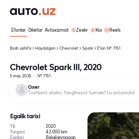
E'lonlar
Dilerlar
Avtoxizmat
Zeekr
Kia
Reels
Bosh sahifa
Haydalgan
Chevrolet
Spark
E'lon № 7151
Chevrolet Spark III, 2020
5 may 2025
№ 7151
Олег
Toshkent shahri, Yangihayot tumani
1 ta avtomobil
Egalik tarixi
Yili
2020
Yurgani
42 000 km
Egalari
Belgilanmagan