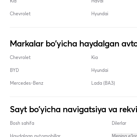
Kia
Haval
Chevrolet
Hyundai
Markalar bo'yicha haydalgan avto
Chevrolet
Kia
BYD
Hyundai
Mercedes-Benz
Lada (ВАЗ)
Sayt bo'yicha navigatsiya va rekvi
Bosh sahifa
Dilerlar
Haydalgan avtomobillar
Mening e'lo