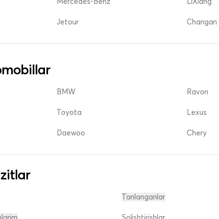
Mercedes-Benz
LiXiang
Jetour
Changan 
mobillar
BMW
Ravon
Toyota
Lexus
Daewoo
Chery
zitlar
Tanlanganlar
nlarim
Solishtirishlar