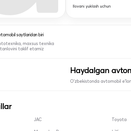
Ilovani yuklash uchun
tomobil saytlaridan biri
 mototexnika, maxsus texnika
anlovini taklif etamiz
Haydalgan avtom
O'zbekistonda avtomobil e’lonl
llar
JAC
Toyota