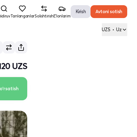
Kirish
Avtoni sotish
idiruv
Tanlanganlar
Solishtirish
E'lonlarim
UZS
•
Uz
 120 UZS
o'rsatish