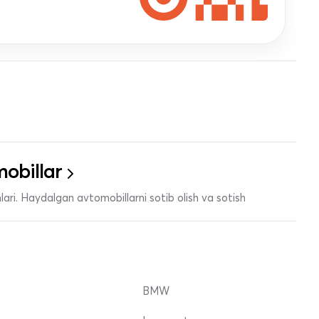
obillar
ari. Haydalgan avtomobillarni sotib olish va sotish
BMW