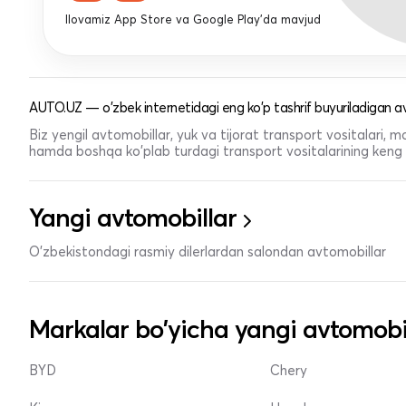
Ilovamiz App Store va Google Play'da mavjud
AUTO.UZ — o'zbek internetidagi eng ko'p tashrif buyuriladigan av
Biz yengil avtomobillar, yuk va tijorat transport vositalari,
hamda boshqa ko'plab turdagi transport vositalarining keng t
Yangi avtomobillar
O'zbekistondagi rasmiy dilerlardan salondan avtomobillar
Markalar bo'yicha yangi avtomobi
BYD
Chery