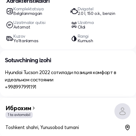
Xarakteristikalari
Komplektatsiya
Dvigatel
Belgilanmagan
2.0 l, 150 o.k., benzin
Uzatmalar qutisi
Uzatma
Avtomat
Oldi
Kuzov
Rangi
Yo‘ltanlamas
Kumush
Sotuvchining izohi
Hyundai Tucson 2022 сотилади позиция комфорт в
идеальном состоянии
+998997991191
Иброхим
1 ta avtomobil
Toshkent shahri, Yunusobod tumani