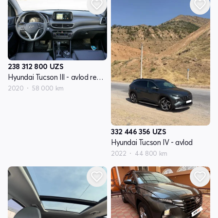
238 312 800
UZS
Hyundai Tucson III - avlod restyling
2020
58 000 km
332 446 356
UZS
Hyundai Tucson IV - avlod
2022
44 800 km