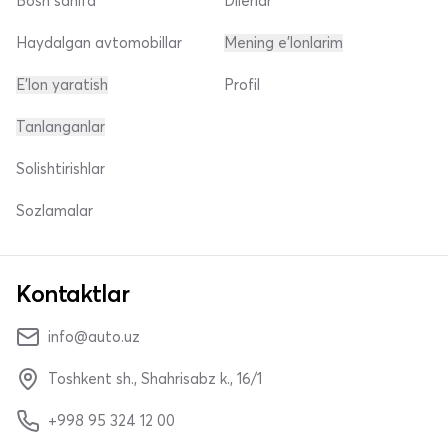
Bosh sahifa
Dilerlar
Haydalgan avtomobillar
Mening e'lonlarim
E'lon yaratish
Profil
Tanlanganlar
Solishtirishlar
Sozlamalar
Kontaktlar
info@auto.uz
Toshkent sh., Shahrisabz k., 16/1
+998 95 324 12 00