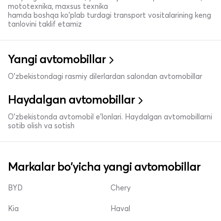
mototexnika, maxsus texnika
hamda boshqa ko'plab turdagi transport vositalarining keng
tanlovini taklif etamiz
Yangi avtomobillar
O'zbekistondagi rasmiy dilerlardan salondan avtomobillar
Haydalgan avtomobillar
O'zbekistonda avtomobil e’lonlari. Haydalgan avtomobillarni
sotib olish va sotish
Markalar bo'yicha yangi avtomobillar
BYD
Chery
Kia
Haval