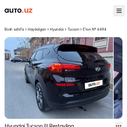
Bosh sahifa
Haydalgan
Hyundai
Tucson
E'lon № 6494
Hyundai Tucson III Restayling