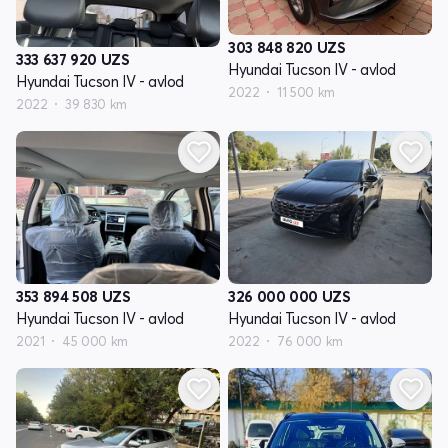
303 848 820
UZS
333 637 920
UZS
Hyundai Tucson IV - avlod
Hyundai Tucson IV - avlod
2022
11 500 km
2022
39 830 km
353 894 508
UZS
326 000 000
UZS
Hyundai Tucson IV - avlod
Hyundai Tucson IV - avlod
2021
45 000 km
2022
76 000 km