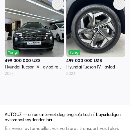
Yangi
Yangi
499 000 000
UZS
499 000 000
UZS
Hyundai Tucson IV - avlod restyling
Hyundai Tucson IV - avlod
2024
2024
AUTO.UZ — o'zbek internetidagi eng ko'p tashrif buyuriladigan
avtomobil saytlaridan biri
Biz yengil avtomobillar, yuk va tijorat transport vositalari,