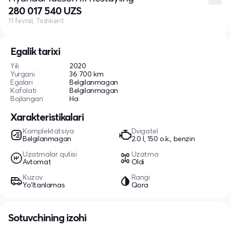
280 017 540 UZS
11 fevral, Toshkent
Egalik tarixi
Yili
2020
Yurgani
36 700 km
Egalari
Belgilanmagan
Kafolati
Belgilanmagan
Bojlangan
Ha
Xarakteristikalari
Komplektatsiya
Dvigatel
Belgilanmagan
2.0 l, 150 o.k., benzin
Uzatmalar qutisi
Uzatma
Avtomat
Oldi
Kuzov
Rangi
Yo‘ltanlamas
Qora
Sotuvchining izohi