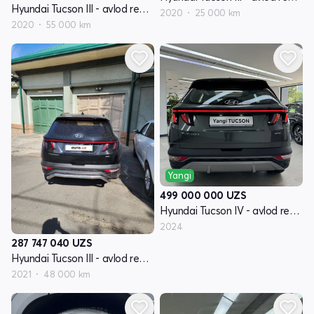
Hyundai Tucson III - avlod restyling
2020
25 000 km
2020
55 000 km
Yangi
499 000 000
UZS
Hyundai Tucson IV - avlod restyling
2024
287 747 040
UZS
Hyundai Tucson III - avlod restyling
2021
48 000 km