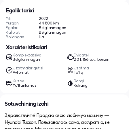
Egalik tarixi
Yili
2022
Yurgani
44 800 km
Egalari
Belgilanmagan
Kafolati
Belgilanmagan
Bojlangan
Ha
Xarakteristikalari
Komplektatsiya
Dvigatel
Belgilanmagan
2.0 l, 156 o.k., benzin
Uzatmalar qutisi
Uzatma
Avtomat
To'liq
Kuzov
Rangi
Yo‘ltanlamas
Kulrang
Sotuvchining izohi
Здравствуйте! Продаю свою любимую машину —
Hyundai Tucson. Пользовалась сама, аккуратно, не
перегружала. Машина ухоженная, в отличном