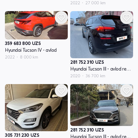
2022
27 000 km
359 683 800
UZS
Hyundai Tucson IV - avlod
2022
8 000 km
281 752 310
UZS
Hyundai Tucson III - avlod restyling
2020
36 700 km
281 752 310
UZS
305 731 230
UZS
Hyundai Tucson III - avlod restyling