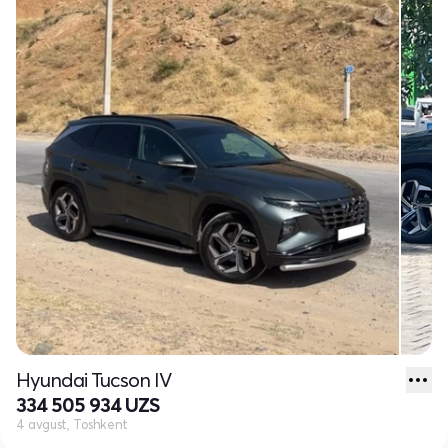
Hyundai Tucson IV
334 505 934 UZS
4 avgust, Toshkent