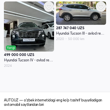
287 747 040
UZS
Hyundai Tucson III - avlod restyling
2020
50 000 km
Yangi
499 000 000
UZS
Hyundai Tucson IV - avlod restyling
2024
AUTO.UZ — o'zbek internetidagi eng ko'p tashrif buyuriladigan
avtomobil saytlaridan biri