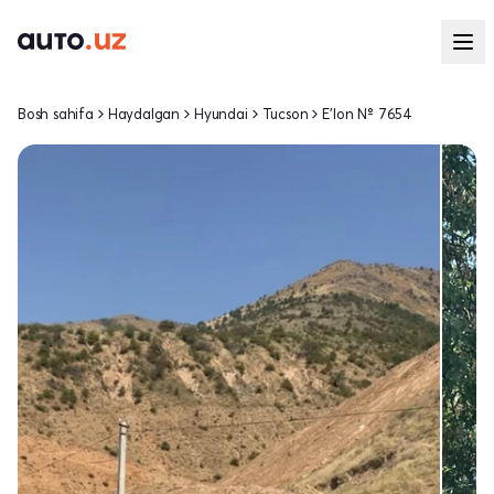
Bosh sahifa
Haydalgan
Hyundai
Tucson
E'lon № 7654