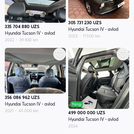
305 731 230
UZS
335 704 880
UZS
Hyundai Tucson IV - avlod
Hyundai Tucson IV - avlod
2022
11 500 km
2022
39 830 km
356 086 962
UZS
Hyundai Tucson IV - avlod
Yangi
2021
45 000 km
499 000 000
UZS
Hyundai Tucson IV - avlod
2024