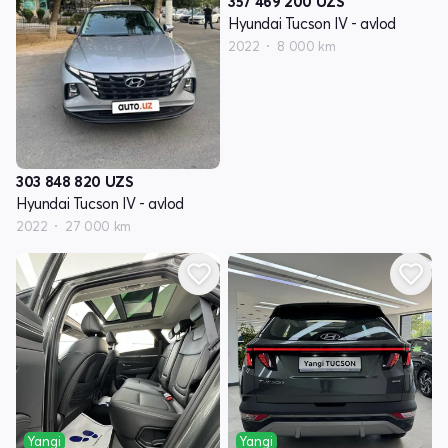
357 469 200
UZS
Hyundai Tucson IV - avlod
2022
8 000 km
303 848 820
UZS
Hyundai Tucson IV - avlod
2022
27 000 km
Yangi
Yangi