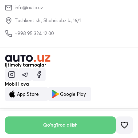
info@auto.uz
Toshkent sh., Shahrisabz k., 16/1
+998 95 324 12 00
Ijtimoiy tarmoqlar
Mobil ilova
App Store
Google Play
Qo'ng'iroq qilish
© «MALUMOTNOMA» MChJ 2023–2026