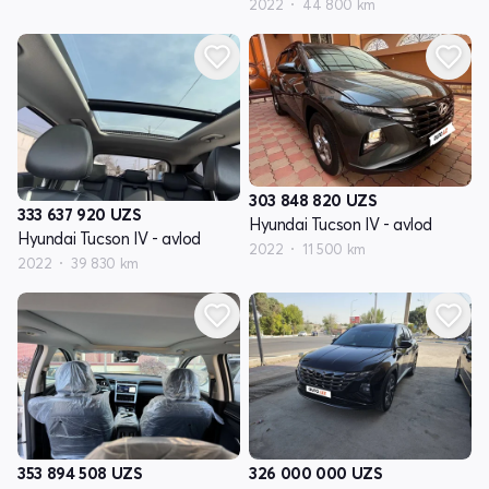
2022
44 800 km
303 848 820
UZS
333 637 920
UZS
Hyundai Tucson IV - avlod
Hyundai Tucson IV - avlod
2022
11 500 km
2022
39 830 km
353 894 508
UZS
326 000 000
UZS