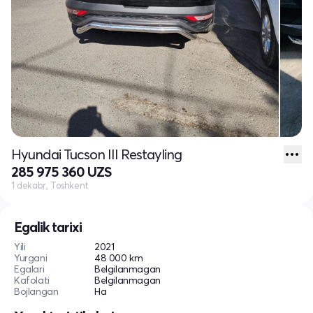
Hyundai Tucson III Restayling
285 975 360 UZS
1 dekabr, Toshkent
Egalik tarixi
Yili
2021
Yurgani
48 000 km
Egalari
Belgilanmagan
Kafolati
Belgilanmagan
Bojlangan
Ha