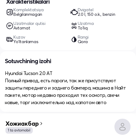
Xarakteristikalari
Komplektatsiya
Dvigatel
Belgilanmagan
2.0 l, 150 o.k., benzin
Uzatmalar qutisi
Uzatma
Avtomat
To'liq
Kuzov
Rangi
Yo‘ltanlamas
Qora
Sotuvchining izohi
Hyundai Tucson 2.0 AT
Полный привод, есть пороги, так же присутствуют
защиты переднего и заднего бампера, машина в Найт
пакете, мотор недавно проходил тех осмотр, свечи
новые, торг исключительно над капотом авто
Хожиакбар
1 ta avtomobil