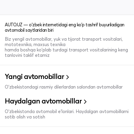
AUTO.UZ — o'zbek internetidagi eng ko'p tashrif buyuriladigan
avtomobil saytlaridan biri
Biz yengil avtomobillar, yuk va tijorat transport vositalari,
mototexnika, maxsus texnika
hamda boshqa ko'plab turdagi transport vositalarining keng
tanlovini taklif etamiz
Yangi avtomobillar
O'zbekistondagi rasmiy dilerlardan salondan avtomobillar
Haydalgan avtomobillar
O'zbekistonda avtomobil e’lonlari. Haydalgan avtomobillarni
sotib olish va sotish