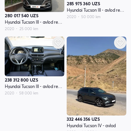
285 975 360
UZS
Hyundai Tucson III - avlod restyling
280 017 540
UZS
2020
50 000 km
Hyundai Tucson III - avlod restyling
2020
25 000 km
238 312 800
UZS
Hyundai Tucson III - avlod restyling
2020
58 000 km
332 446 356
UZS
Hyundai Tucson IV - avlod