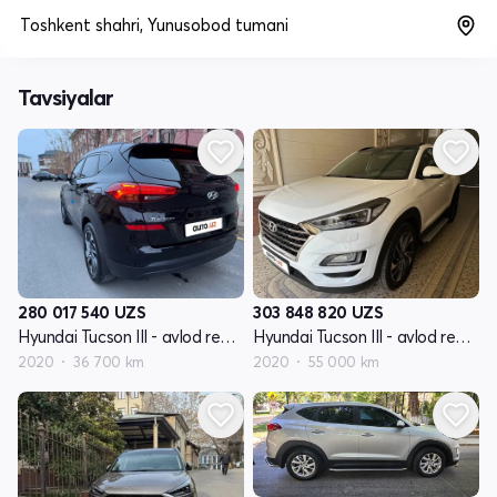
Toshkent shahri, Yunusobod tumani
Tavsiyalar
280 017 540
UZS
303 848 820
UZS
Hyundai Tucson III - avlod restyling
Hyundai Tucson III - avlod restyling
2020
36 700 km
2020
55 000 km