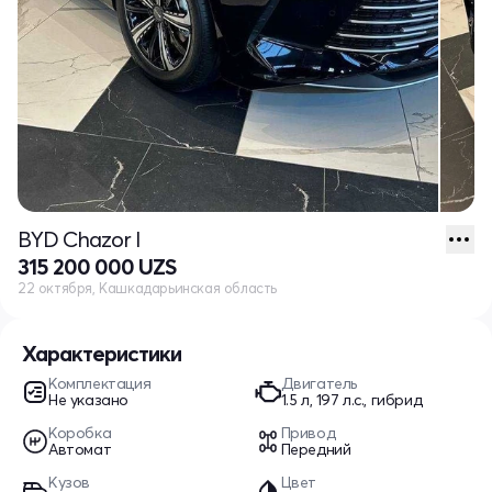
BYD Chazor I
315 200 000 UZS
22 октября, Кашкадарьинская область
Характеристики
Комплектация
Двигатель
Не указано
1.5 л, 197 л.с., гибрид
Коробка
Привод
Автомат
Передний
Кузов
Цвет