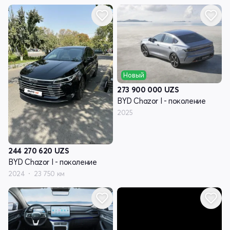
Новый
273 900 000
UZS
BYD Chazor I - поколение
2025
244 270 620
UZS
BYD Chazor I - поколение
2024
23 750 км