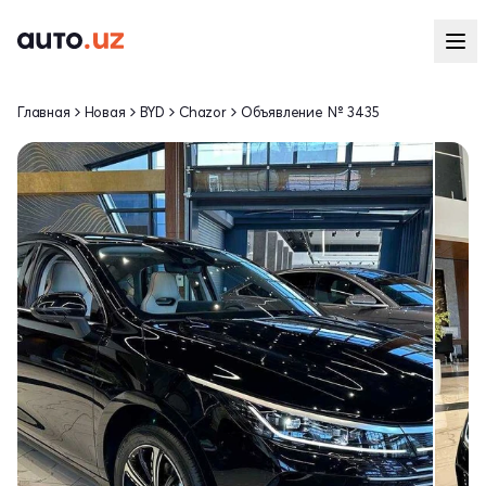
Главная
Новая
BYD
Chazor
Объявление № 3435