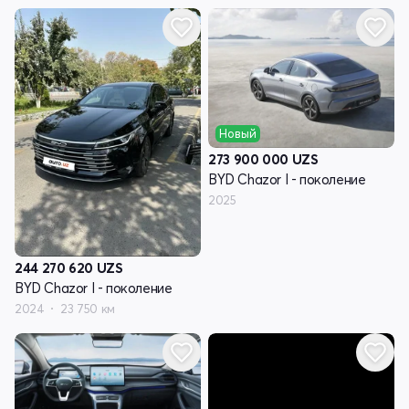
Новый
273 900 000
UZS
BYD Chazor I - поколение
2025
244 270 620
UZS
BYD Chazor I - поколение
2024
23 750 км