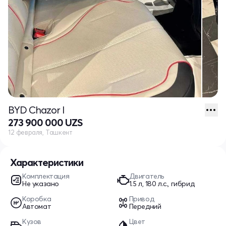
BYD Chazor I
273 900 000 UZS
12 февраля, Ташкент
Характеристики
Комплектация
Двигатель
Не указано
1.5 л, 180 л.с., гибрид
Коробка
Привод
Автомат
Передний
Кузов
Цвет