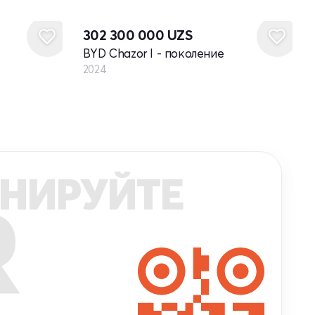
Новый
302 300 000
UZS
BYD Chazor I - поколение
2024
НИРУЙТЕ
R