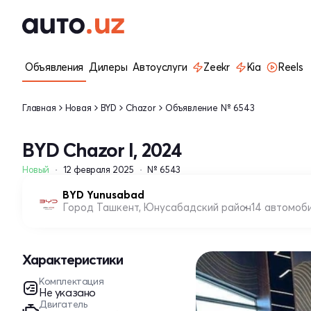
Объявления
Дилеры
Автоуслуги
Zeekr
Kia
Reels
Главная
Новая
BYD
Chazor
Объявление № 6543
BYD Chazor I, 2024
Новый
12 февраля 2025
№ 6543
BYD Yunusabad
Город Ташкент, Юнусабадский район
14 автомоб
Характеристики
Комплектация
Не указано
Двигатель