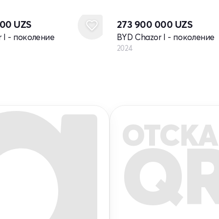
Новый
000
UZS
273 900 000
UZS
 I - поколение
BYD Chazor I - поколение
2024
ОТСКА
Q