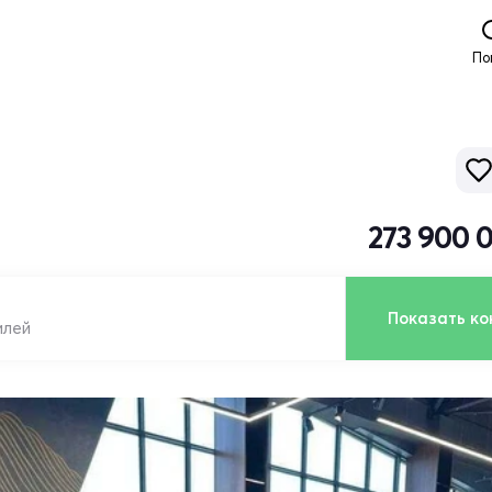
По
273 900 
Показать ко
илей