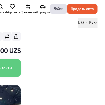
Войти
Продать авто
иск
Избранное
Сравнения
Я продаю
UZS
•
Ру
000 UZS
нтакты