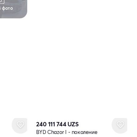
4 фото
240 111 744
UZS
BYD Chazor I - поколение