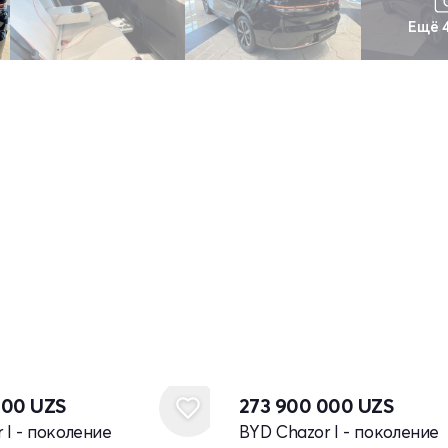
Ещё 
Новый
000
UZS
273 900 000
UZS
 I - поколение
BYD Chazor I - поколение