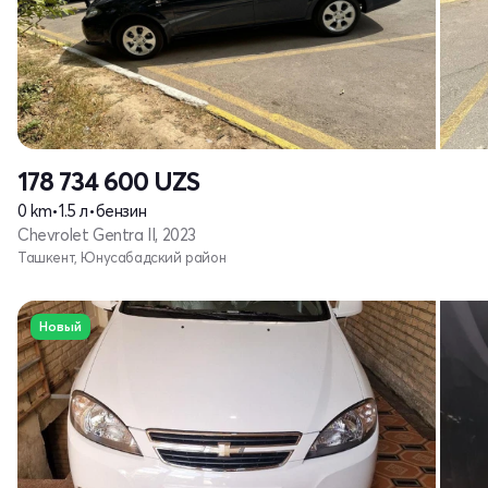
178 734 600
UZS
0 km
•
1.5 л
•
бензин
Chevrolet Gentra II, 2023
Ташкент, Юнусабадский район
Новый