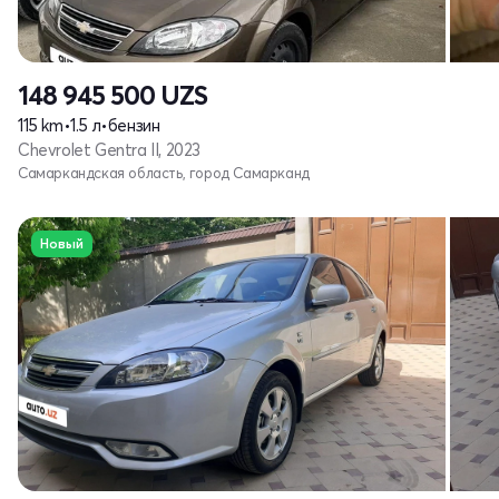
148 945 500
UZS
115 km
•
1.5 л
•
бензин
Chevrolet Gentra II, 2023
Самаркандская область, город Самарканд
Новый