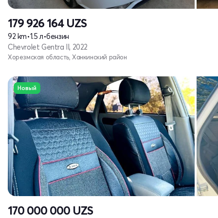
179 926 164
UZS
92 km
•
1.5 л
•
бензин
Chevrolet Gentra II, 2022
Хорезмская область, Ханкинский район
Новый
170 000 000
UZS