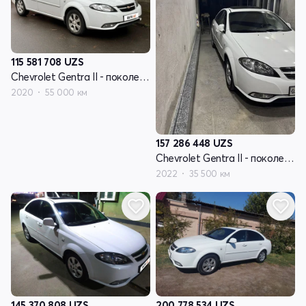
115 581 708
UZS
Chevrolet Gentra II - поколение
2020
55 000 км
157 286 448
UZS
Chevrolet Gentra II - поколение
2022
35 500 км
145 370 808
UZS
200 778 534
UZS