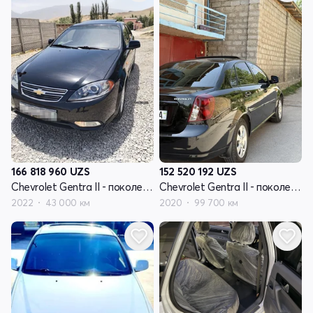
166 818 960
UZS
152 520 192
UZS
Chevrolet Gentra II - поколение
Chevrolet Gentra II - поколение
2022
43 000 км
2020
99 700 км