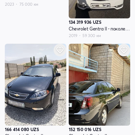
2023
75 000 км
134 319 936
UZS
Chevrolet Gentra II - поколение
2019
59 300 км
166 414 080
UZS
152 150 016
UZS