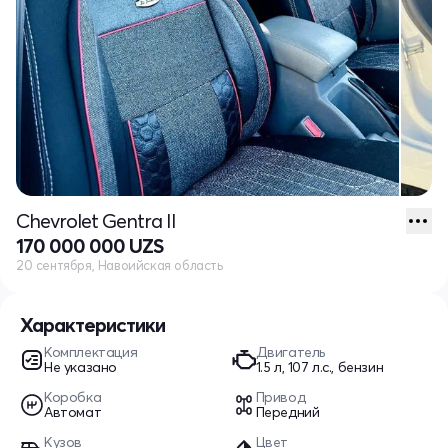
Chevrolet Gentra II
170 000 000 UZS
20 сентября, Навоийская область
Характеристики
Комплектация
Двигатель
Не указано
1.5 л, 107 л.с., бензин
Коробка
Привод
Автомат
Передний
Кузов
Цвет