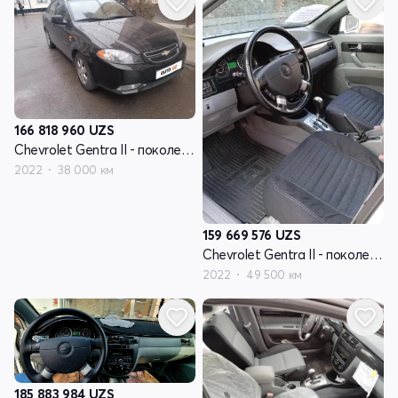
166 818 960
UZS
Chevrolet Gentra II - поколение
2022
38 000 км
159 669 576
UZS
Chevrolet Gentra II - поколение
2022
49 500 км
185 883 984
UZS