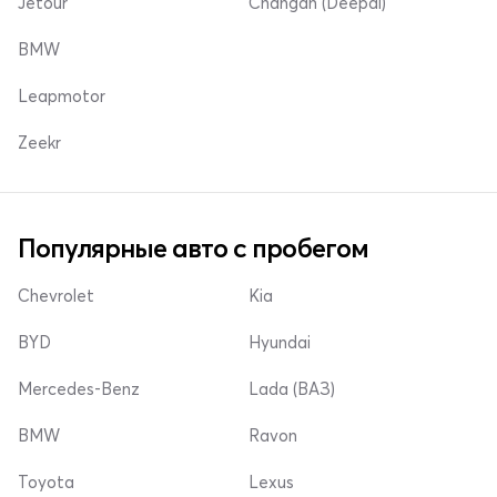
Jetour
Changan (Deepal)
BMW
Leapmotor
Zeekr
Популярные авто с пробегом
Chevrolet
Kia
BYD
Hyundai
Mercedes-Benz
Lada (ВАЗ)
BMW
Ravon
Toyota
Lexus