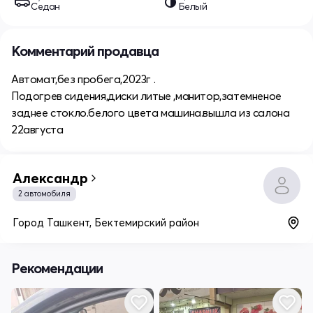
Седан
Белый
Комментарий продавца
Автомат,без пробега,2023г .
Подогрев сидения,диски литые ,манитор,затемненое
заднее стокло.белого цвета машина.вышла из салона
22августа
Александр
2 автомобиля
Город Ташкент, Бектемирский район
Рекомендации