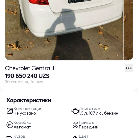
Chevrolet Gentra II
190 650 240 UZS
30 сентября, Ташкент
Характеристики
Комплектация
Двигатель
Не указано
1.5 л, 107 л.с., бензин
Коробка
Привод
Автомат
Передний
Кузов
Цвет