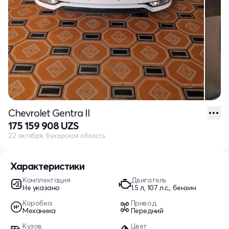
Chevrolet Gentra II
175 159 908 UZS
22 октября, Бухарская область
Характеристики
Комплектация
Двигатель
Не указано
1.5 л, 107 л.с., бензин
Коробка
Привод
Механика
Передний
Кузов
Цвет