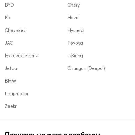
BYD
Chery
Kia
Haval
Chevrolet
Hyundai
JAC
Toyota
Mercedes-Benz
LiXiang
Jetour
Changan (Deepal)
BMW
Leapmotor
Zeekr
Популярные авто с пробегом