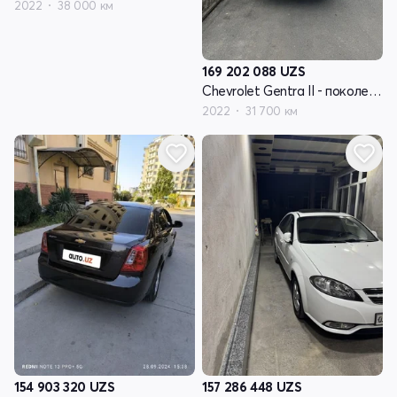
2022
38 000 км
169 202 088
UZS
Chevrolet Gentra II - поколение
2022
31 700 км
154 903 320
UZS
157 286 448
UZS