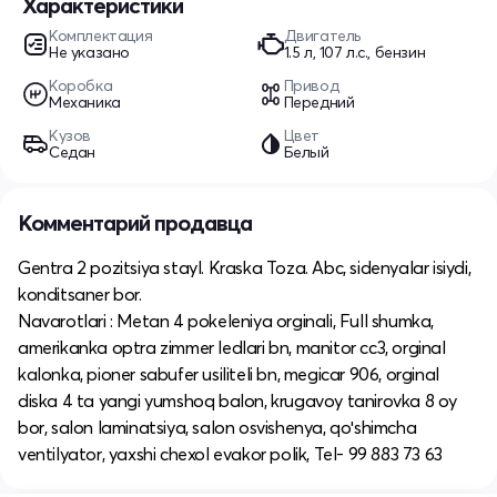
Характеристики
Комплектация
Двигатель
Не указано
1.5 л, 107 л.с., бензин
Коробка
Привод
Механика
Передний
Кузов
Цвет
Седан
Белый
Комментарий продавца
Gentra 2 pozitsiya stayl. Kraska Toza. Abc, sidenyalar isiydi,
konditsaner bor.
Navarotlari : Metan 4 pokeleniya orginali, Full shumka,
amerikanka optra zimmer ledlari bn, manitor cc3, orginal
kalonka, pioner sabufer usiliteli bn, megicar 906, orginal
diska 4 ta yangi yumshoq balon, krugavoy tanirovka 8 oy
bor, salon laminatsiya, salon osvishenya, qoʻshimcha
ventilyator, yaxshi chexol evakor polik, Tel- 99 883 73 63