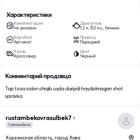
Характеристики
Комплектация
Двигатель
Не указано
1.2 л, 132 л.с., бензин
Коробка
Привод
Автомат
Передний
Кузов
Цвет
Кроссовер
Черный
Комментарий продавца
Top toza salon chiqib uyda duripdi haydalmagan shot
spravka
rustambekovrasulbek7
1 автомобиль
Хорезмская область, город Хива