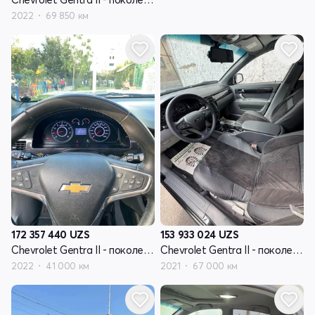
2022
69 850 км
172 357 440
UZS
153 933 024
UZS
Chevrolet Gentra II - поколение
Chevrolet Gentra II - поколение
2022
41 000 км
2021
67 000 км