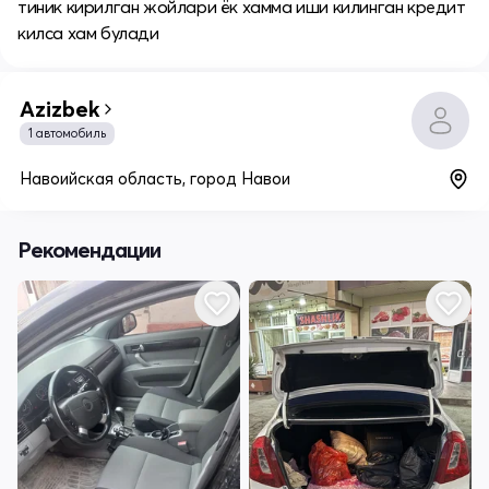
тиник кирилган жойлари ёк хамма иши килинган кредит
килса хам булади
Azizbek
1 автомобиль
Навоийская область, город Навои
Рекомендации