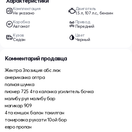
Характеристики
Комплектация
Двигатель
Не указано
1.5 л, 107 л.с., бензин
Коробка
Привод
Автомат
Передний
Кузов
Цвет
Седан
Черный
Комментарий продавца
Жентра 3позиция абс люк
американка оптра
полная шумка
пионер 725 4та калонка усилитель бочка
малибу рул малибу бар
магикар 909
4та юмшок балон такилган
тонировка рухсати 10ой бор
евро пропан