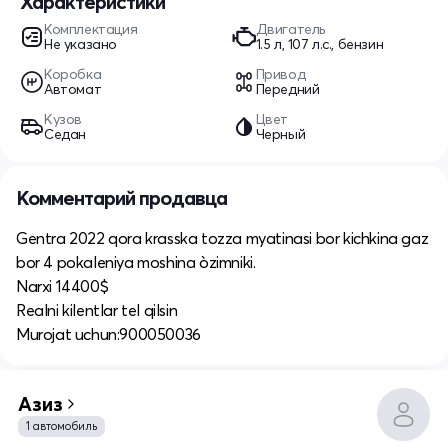
Характеристики
Комплектация
Двигатель
Не указано
1.5 л, 107 л.с., бензин
Коробка
Привод
Автомат
Передний
Кузов
Цвет
Седан
Черный
Комментарий продавца
Gentra 2022 qora krasska tozza myatinasi bor kichkina gaz
bor 4 pokaleniya moshina òzimniki.
Narxi 14400$
Realni kilentlar tel qilsin
Murojat uchun:900050036
Азиз
1 автомобиль