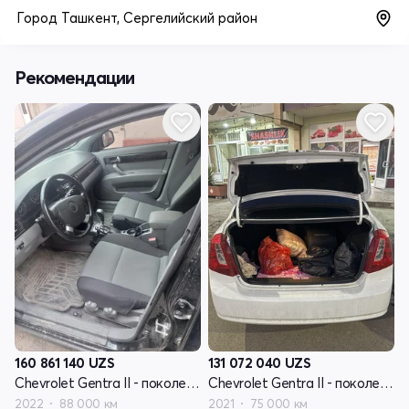
Город Ташкент, Сергелийский район
Рекомендации
160 861 140
UZS
131 072 040
UZS
Chevrolet Gentra II - поколение
Chevrolet Gentra II - поколение
2022
88 000 км
2021
75 000 км